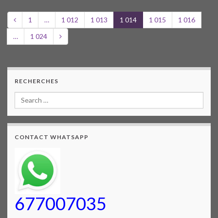
1
…
1 012
1 013
1 014
1 015
1 016
…
1 024
RECHERCHES
CONTACT WHATSAPP
677007035