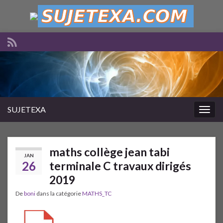
SUJETEXA
Togg
navig
maths collège jean tabi
JAN
26
terminale C travaux dirigés
2019
De
boni
dans la catégorie
MATHS_TC