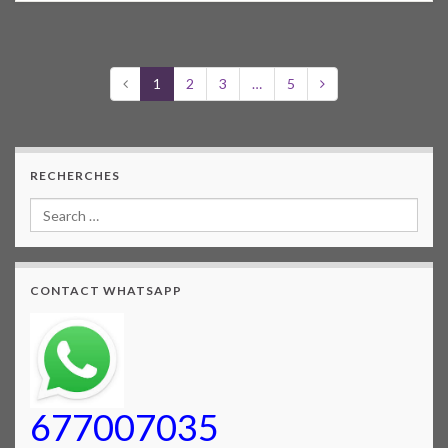
1
2
3
…
5
RECHERCHES
CONTACT WHATSAPP
677007035