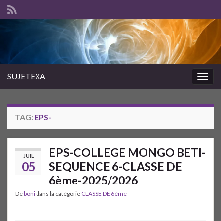
SUJETEXA
Togg
navig
TAG:
EPS-
EPS-COLLEGE MONGO BETI-
JUIL
05
SEQUENCE 6-CLASSE DE
6ème-2025/2026
De
boni
dans la catégorie
CLASSE DE 6ème