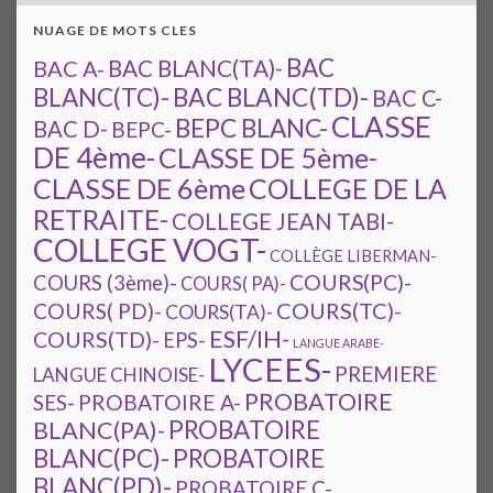
NUAGE DE MOTS CLES
BAC
BAC A-
BAC BLANC(TA)-
BAC BLANC(TD)-
BLANC(TC)-
BAC C-
CLASSE
BEPC BLANC-
BAC D-
BEPC-
DE 4ème-
CLASSE DE 5ème-
CLASSE DE 6ème
COLLEGE DE LA
RETRAITE-
COLLEGE JEAN TABI-
COLLEGE VOGT-
COLLÈGE LIBERMAN-
COURS(PC)-
COURS (3ème)-
COURS( PA)-
COURS(TC)-
COURS( PD)-
COURS(TA)-
ESF/IH-
COURS(TD)-
EPS-
LANGUE ARABE-
LYCEES-
PREMIERE
LANGUE CHINOISE-
PROBATOIRE
SES-
PROBATOIRE A-
PROBATOIRE
BLANC(PA)-
BLANC(PC)-
PROBATOIRE
BLANC(PD)-
PROBATOIRE C-