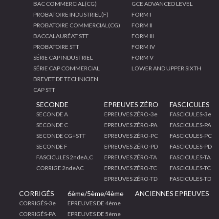
BAC COMMERCIAL(CG)
GCE ADVANCED LEVEL
PROBATOIRE INDUSTRIEL(F)
FORM I
PROBATOIRE COMMERCIAL(CG)
FORM II
BACCALAURÉAT STT
FORM III
PROBATOIRE STT
FORM IV
SÉRIE CAP INDUSTRIEL
FORM V
SÉRIE CAP COMMERCIAL
LOWER AND UPPER SIXTH
BREVET DE TECHNICIEN
CAP STT
SECONDE
EPREUVES ZÉRO
FASCICULES
SECONDE A
EPREUVES ZÉRO-3e
FASCICULES-3e
SECONDE C
EPREUVES ZÉRO-PA
FASCICULES-PA
SECONDE CG+STT
EPREUVES ZÉRO-PC
FASCICULES-PC
SECONDE F
EPREUVES ZÉRO-PD
FASCICULES-PD
FASCICULES 2ndeA,C
EPREUVES ZÉRO-TA
FASCICULES-TA
CORRIGE 2ndeAC
EPREUVES ZÉRO-TC
FASCICULES-TC
EPREUVES ZÉRO-TD
FASCICULES-TD
CORRIGÉS
6ème/5ème/4ème
ANCIENNES EPREUVES
CORRIGÉS-3e
EPREUVES DE 4ème
CORRIGÉS-PA
EPREUVES DE 5ème