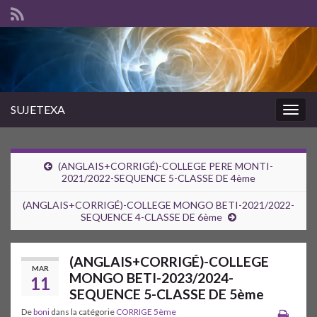
SUJETEXA
Togg
navig
(ANGLAIS+CORRIGÉ)-COLLEGE PERE MONTI-
2021/2022-SEQUENCE 5-CLASSE DE 4ème
(ANGLAIS+CORRIGÉ)-COLLEGE MONGO BETI-2021/2022-
SEQUENCE 4-CLASSE DE 6ème
(ANGLAIS+CORRIGÉ)-COLLEGE
MAR
MONGO BETI-2023/2024-
11
SEQUENCE 5-CLASSE DE 5ème
De
boni
dans la catégorie
CORRIGE 5ème