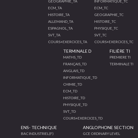
GEOGRAPHIE_TA
INFORMATIQUE_TC
ECM_TA
ECM_TC
HISTOIRE_TA
GEOGRAPHIE_TC
ALLEMAND_TA
HISTOIRE_TC
ESPAGNOL_TA
PHYSIQUE_TC
SVT_TA
SVT_TC
COURS+EXERCICES_TA
COURS+EXERCICES_TC
TERMINALE D
FILIÈRE TI
MATHS_TD
PREMIERE TI
FRANÇAIS_TD
TERMINALE TI
ANGLAIS_TD
INFORMATIQUE_TD
CHIMIE_TD
ECM_TD
HISTOIRE_TD
PHYSIQUE_TD
SVT_TD
COURS+EXERCICES_TD
ENS- TECHNIQUE
ANGLOPHONE SECTION
BAC INDUSTRIEL(F)
GCE ORDINARY LEVEL