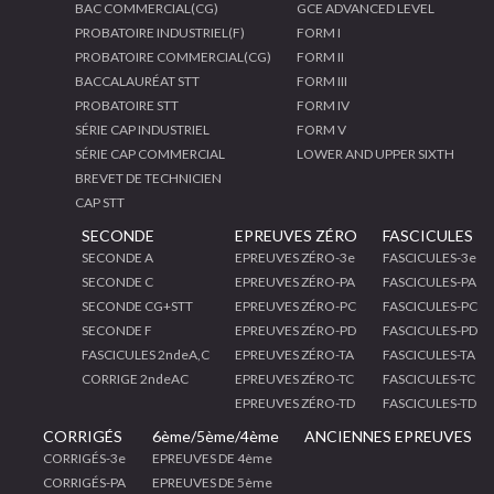
BAC COMMERCIAL(CG)
GCE ADVANCED LEVEL
PROBATOIRE INDUSTRIEL(F)
FORM I
PROBATOIRE COMMERCIAL(CG)
FORM II
BACCALAURÉAT STT
FORM III
PROBATOIRE STT
FORM IV
SÉRIE CAP INDUSTRIEL
FORM V
SÉRIE CAP COMMERCIAL
LOWER AND UPPER SIXTH
BREVET DE TECHNICIEN
CAP STT
SECONDE
EPREUVES ZÉRO
FASCICULES
SECONDE A
EPREUVES ZÉRO-3e
FASCICULES-3e
SECONDE C
EPREUVES ZÉRO-PA
FASCICULES-PA
SECONDE CG+STT
EPREUVES ZÉRO-PC
FASCICULES-PC
SECONDE F
EPREUVES ZÉRO-PD
FASCICULES-PD
FASCICULES 2ndeA,C
EPREUVES ZÉRO-TA
FASCICULES-TA
CORRIGE 2ndeAC
EPREUVES ZÉRO-TC
FASCICULES-TC
EPREUVES ZÉRO-TD
FASCICULES-TD
CORRIGÉS
6ème/5ème/4ème
ANCIENNES EPREUVES
CORRIGÉS-3e
EPREUVES DE 4ème
CORRIGÉS-PA
EPREUVES DE 5ème