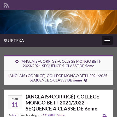
SUJETEXA
Togg
navig
(ANGLAIS+CORRIGÉ)-COLLEGE MONGO BETI-
2023/2024-SEQUENCE 5-CLASSE DE 5ème
(ANGLAIS+CORRIGÉ)-COLLEGE MONGO BETI-2024/2025-
SEQUENCE 1-CLASSE DE 6ème
(ANGLAIS+CORRIGÉ)-COLLEGE
MAR
MONGO BETI-2021/2022-
11
SEQUENCE 4-CLASSE DE 6ème
De
boni
dans la catégorie
CORRIGE 6ème