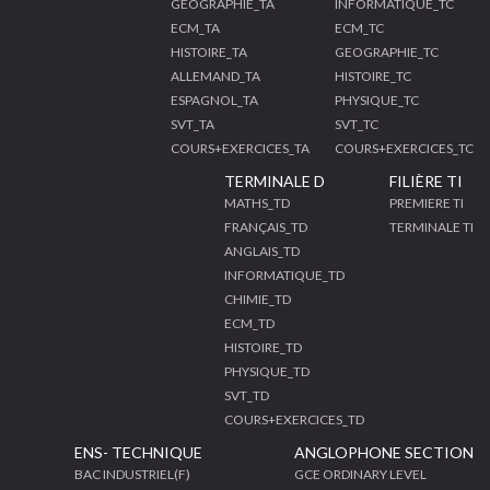
GEOGRAPHIE_TA
INFORMATIQUE_TC
ECM_TA
ECM_TC
HISTOIRE_TA
GEOGRAPHIE_TC
ALLEMAND_TA
HISTOIRE_TC
ESPAGNOL_TA
PHYSIQUE_TC
SVT_TA
SVT_TC
COURS+EXERCICES_TA
COURS+EXERCICES_TC
TERMINALE D
FILIÈRE TI
MATHS_TD
PREMIERE TI
FRANÇAIS_TD
TERMINALE TI
ANGLAIS_TD
INFORMATIQUE_TD
CHIMIE_TD
ECM_TD
HISTOIRE_TD
PHYSIQUE_TD
SVT_TD
COURS+EXERCICES_TD
ENS- TECHNIQUE
ANGLOPHONE SECTION
BAC INDUSTRIEL(F)
GCE ORDINARY LEVEL