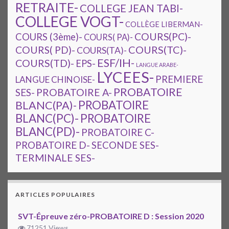
RETRAITE-
COLLEGE JEAN TABI-
COLLEGE VOGT-
COLLÈGE LIBERMAN-
COURS(PC)-
COURS (3ème)-
COURS( PA)-
COURS(TC)-
COURS( PD)-
COURS(TA)-
ESF/IH-
COURS(TD)-
EPS-
LANGUE ARABE-
LYCEES-
PREMIERE
LANGUE CHINOISE-
PROBATOIRE
SES-
PROBATOIRE A-
PROBATOIRE
BLANC(PA)-
BLANC(PC)-
PROBATOIRE
BLANC(PD)-
PROBATOIRE C-
PROBATOIRE D-
SECONDE SES-
TERMINALE SES-
ARTICLES POPULAIRES
SVT-Épreuve zéro-PROBATOIRE D : Session 2020
71251 Views