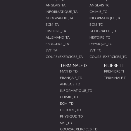
ANGLAIS_TA
ANGLAIS_TC
INFORMATIQUE_TA
CHIMIE_TC
GEOGRAPHIE_TA
INFORMATIQUE_TC
ECM_TA
ECM_TC
HISTOIRE_TA
GEOGRAPHIE_TC
ALLEMAND_TA
HISTOIRE_TC
ESPAGNOL_TA
PHYSIQUE_TC
SVT_TA
SVT_TC
COURS+EXERCICES_TA
COURS+EXERCICES_TC
TERMINALE D
FILIÈRE TI
MATHS_TD
PREMIERE TI
FRANÇAIS_TD
TERMINALE TI
ANGLAIS_TD
INFORMATIQUE_TD
CHIMIE_TD
ECM_TD
HISTOIRE_TD
PHYSIQUE_TD
SVT_TD
COURS+EXERCICES_TD