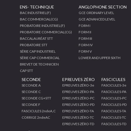
ENS- TECHNIQUE
ANGLOPHONE SECTION
BAC INDUSTRIEL(F)
GCE ORDINARY LEVEL
BAC COMMERCIAL(CG)
GCE ADVANCED LEVEL
PROBATOIRE INDUSTRIEL(F)
FORM I
PROBATOIRE COMMERCIAL(CG)
FORM II
BACCALAURÉAT STT
FORM III
PROBATOIRE STT
FORM IV
SÉRIE CAP INDUSTRIEL
FORM V
SÉRIE CAP COMMERCIAL
LOWER AND UPPER SIXTH
BREVET DE TECHNICIEN
CAP STT
SECONDE
EPREUVES ZÉRO
FASCICULES
SECONDE A
EPREUVES ZÉRO-3e
FASCICULES-3e
SECONDE C
EPREUVES ZÉRO-PA
FASCICULES-PA
SECONDE CG+STT
EPREUVES ZÉRO-PC
FASCICULES-PC
SECONDE F
EPREUVES ZÉRO-PD
FASCICULES-PD
FASCICULES 2ndeA,C
EPREUVES ZÉRO-TA
FASCICULES-TA
CORRIGE 2ndeAC
EPREUVES ZÉRO-TC
FASCICULES-TC
EPREUVES ZÉRO-TD
FASCICULES-TD