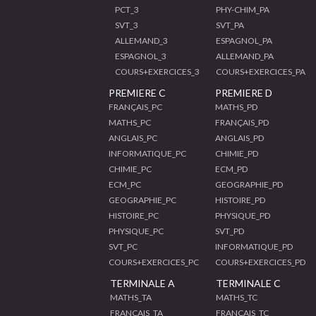
PCT_3
PHY-CHIM_PA
SVT_3
SVT_PA
ALLEMAND_3
ESPAGNOL_PA
ESPAGNOL_3
ALLEMAND_PA
COURS+EXERCICES_3
COURS+EXERCICES_PA
PREMIERE C
PREMIERE D
FRANÇAIS_PC
MATHS_PD
MATHS_PC
FRANÇAIS_PD
ANGLAIS_PC
ANGLAIS_PD
INFORMATIQUE_PC
CHIMIE_PD
CHIMIE_PC
ECM_PD
ECM_PC
GEOGRAPHIE_PD
GEOGRAPHIE_PC
HISTOIRE_PD
HISTOIRE_PC
PHYSIQUE_PD
PHYSIQUE_PC
SVT_PD
SVT_PC
INFORMATIQUE_PD
COURS+EXERCICES_PC
COURS+EXERCICES_PD
TERMINALE A
TERMINALE C
MATHS_TA
MATHS_TC
FRANÇAIS_TA
FRANÇAIS_TC