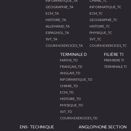
INFORMATIQUE_TA
CHIMIE_TC
GEOGRAPHIE_TA
INFORMATIQUE_TC
ECM_TA
ECM_TC
HISTOIRE_TA
GEOGRAPHIE_TC
ALLEMAND_TA
HISTOIRE_TC
ESPAGNOL_TA
PHYSIQUE_TC
SVT_TA
SVT_TC
COURS+EXERCICES_TA
COURS+EXERCICES_TC
TERMINALE D
FILIÈRE TI
MATHS_TD
PREMIERE TI
FRANÇAIS_TD
TERMINALE TI
ANGLAIS_TD
INFORMATIQUE_TD
CHIMIE_TD
ECM_TD
HISTOIRE_TD
PHYSIQUE_TD
SVT_TD
COURS+EXERCICES_TD
ENS- TECHNIQUE
ANGLOPHONE SECTION