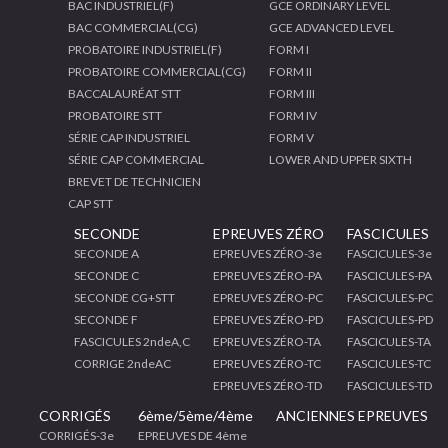
BAC INDUSTRIEL(F)
GCE ORDINARY LEVEL
BAC COMMERCIAL(CG)
GCE ADVANCED LEVEL
PROBATOIRE INDUSTRIEL(F)
FORM I
PROBATOIRE COMMERCIAL(CG)
FORM II
BACCALAURÉAT STT
FORM III
PROBATOIRE STT
FORM IV
SÉRIE CAP INDUSTRIEL
FORM V
SÉRIE CAP COMMERCIAL
LOWER AND UPPER SIXTH
BREVET DE TECHNICIEN
CAP STT
SECONDE
EPREUVES ZÉRO
FASCICULES
SECONDE A
EPREUVES ZÉRO-3e
FASCICULES-3e
SECONDE C
EPREUVES ZÉRO-PA
FASCICULES-PA
SECONDE CG+STT
EPREUVES ZÉRO-PC
FASCICULES-PC
SECONDE F
EPREUVES ZÉRO-PD
FASCICULES-PD
FASCICULES 2ndeA,C
EPREUVES ZÉRO-TA
FASCICULES-TA
CORRIGE 2ndeAC
EPREUVES ZÉRO-TC
FASCICULES-TC
EPREUVES ZÉRO-TD
FASCICULES-TD
CORRIGÉS
6ème/5ème/4ème
ANCIENNES EPREUVES
CORRIGÉS-3e
EPREUVES DE 4ème