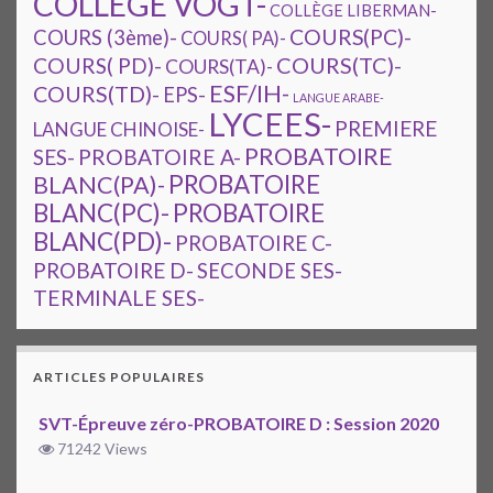
COLLEGE VOGT-
COLLÈGE LIBERMAN-
COURS(PC)-
COURS (3ème)-
COURS( PA)-
COURS(TC)-
COURS( PD)-
COURS(TA)-
ESF/IH-
COURS(TD)-
EPS-
LANGUE ARABE-
LYCEES-
PREMIERE
LANGUE CHINOISE-
PROBATOIRE
SES-
PROBATOIRE A-
PROBATOIRE
BLANC(PA)-
BLANC(PC)-
PROBATOIRE
BLANC(PD)-
PROBATOIRE C-
PROBATOIRE D-
SECONDE SES-
TERMINALE SES-
ARTICLES POPULAIRES
SVT-Épreuve zéro-PROBATOIRE D : Session 2020
71242 Views