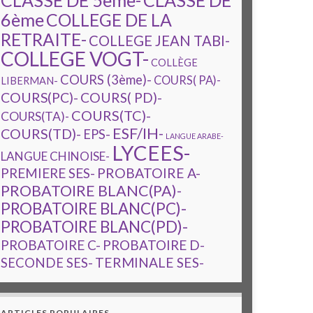
CLASSE DE 5ème-
CLASSE DE
6ème
COLLEGE DE LA
RETRAITE-
COLLEGE JEAN TABI-
COLLEGE VOGT-
COLLÈGE
COURS (3ème)-
COURS( PA)-
LIBERMAN-
COURS(PC)-
COURS( PD)-
COURS(TC)-
COURS(TA)-
ESF/IH-
COURS(TD)-
EPS-
LANGUE ARABE-
LYCEES-
LANGUE CHINOISE-
PREMIERE SES-
PROBATOIRE A-
PROBATOIRE BLANC(PA)-
PROBATOIRE BLANC(PC)-
PROBATOIRE BLANC(PD)-
PROBATOIRE C-
PROBATOIRE D-
TERMINALE SES-
SECONDE SES-
ARTICLES POPULAIRES