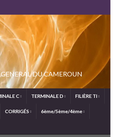
NT GENERAL DU CAMEROUN
INALE C
TERMINALE D
FILIÈRE TI
CORRIGÉS
6ème/5ème/4ème