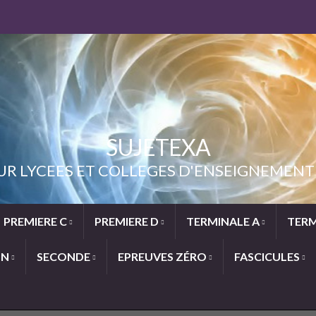
SUJETEXA
UR LYCEES ET COLLEGES D'ENSEIGNEME
PREMIERE C
PREMIERE D
TERMINALE A
TERM
ON
SECONDE
EPREUVES ZÉRO
FASCICULES