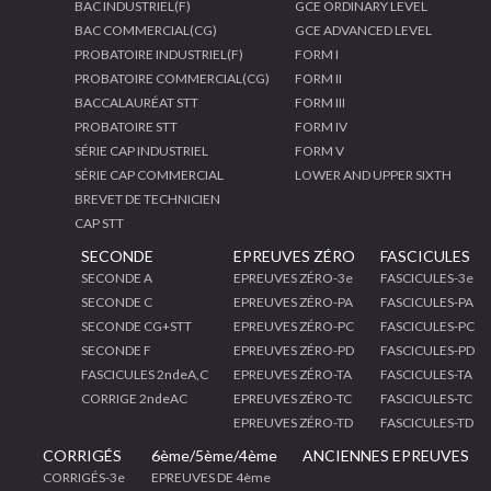
BAC INDUSTRIEL(F)
GCE ORDINARY LEVEL
BAC COMMERCIAL(CG)
GCE ADVANCED LEVEL
PROBATOIRE INDUSTRIEL(F)
FORM I
PROBATOIRE COMMERCIAL(CG)
FORM II
BACCALAURÉAT STT
FORM III
PROBATOIRE STT
FORM IV
SÉRIE CAP INDUSTRIEL
FORM V
SÉRIE CAP COMMERCIAL
LOWER AND UPPER SIXTH
BREVET DE TECHNICIEN
CAP STT
SECONDE
EPREUVES ZÉRO
FASCICULES
SECONDE A
EPREUVES ZÉRO-3e
FASCICULES-3e
SECONDE C
EPREUVES ZÉRO-PA
FASCICULES-PA
SECONDE CG+STT
EPREUVES ZÉRO-PC
FASCICULES-PC
SECONDE F
EPREUVES ZÉRO-PD
FASCICULES-PD
FASCICULES 2ndeA,C
EPREUVES ZÉRO-TA
FASCICULES-TA
CORRIGE 2ndeAC
EPREUVES ZÉRO-TC
FASCICULES-TC
EPREUVES ZÉRO-TD
FASCICULES-TD
CORRIGÉS
6ème/5ème/4ème
ANCIENNES EPREUVES
CORRIGÉS-3e
EPREUVES DE 4ème