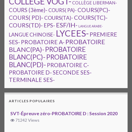
COLLEGE VOGT-
COLLÈGE LIBERMAN-
COURS(PC)-
COURS (3ème)-
COURS( PA)-
COURS(TC)-
COURS( PD)-
COURS(TA)-
ESF/IH-
COURS(TD)-
EPS-
LANGUE ARABE-
LYCEES-
PREMIERE
LANGUE CHINOISE-
PROBATOIRE
SES-
PROBATOIRE A-
PROBATOIRE
BLANC(PA)-
BLANC(PC)-
PROBATOIRE
BLANC(PD)-
PROBATOIRE C-
PROBATOIRE D-
SECONDE SES-
TERMINALE SES-
ARTICLES POPULAIRES
SVT-Épreuve zéro-PROBATOIRE D : Session 2020
71242 Views