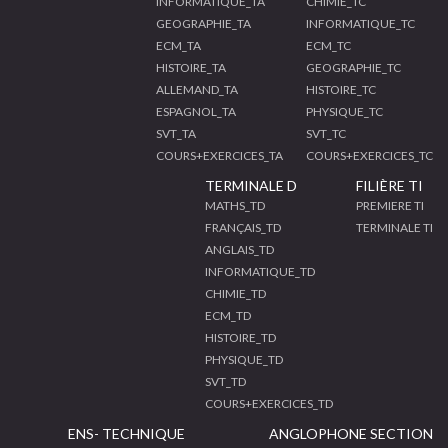
INFORMATIQUE_TA
CHIMIE_TC
GEOGRAPHIE_TA
INFORMATIQUE_TC
ECM_TA
ECM_TC
HISTOIRE_TA
GEOGRAPHIE_TC
ALLEMAND_TA
HISTOIRE_TC
ESPAGNOL_TA
PHYSIQUE_TC
SVT_TA
SVT_TC
COURS+EXERCICES_TA
COURS+EXERCICES_TC
TERMINALE D
FILIÈRE TI
MATHS_TD
PREMIERE TI
FRANÇAIS_TD
TERMINALE TI
ANGLAIS_TD
INFORMATIQUE_TD
CHIMIE_TD
ECM_TD
HISTOIRE_TD
PHYSIQUE_TD
SVT_TD
COURS+EXERCICES_TD
ENS- TECHNIQUE
ANGLOPHONE SECTION