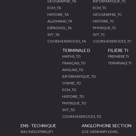
GEOGRAPHIE_TA
INFORMATIQUE_TC
ECM_TA
ECM_TC
HISTOIRE_TA
GEOGRAPHIE_TC
ALLEMAND_TA
HISTOIRE_TC
ESPAGNOL_TA
PHYSIQUE_TC
SVT_TA
SVT_TC
COURS+EXERCICES_TA
COURS+EXERCICES_TC
TERMINALE D
FILIÈRE TI
MATHS_TD
PREMIERE TI
FRANÇAIS_TD
TERMINALE TI
ANGLAIS_TD
INFORMATIQUE_TD
CHIMIE_TD
ECM_TD
HISTOIRE_TD
PHYSIQUE_TD
SVT_TD
COURS+EXERCICES_TD
ENS- TECHNIQUE
ANGLOPHONE SECTION
BAC INDUSTRIEL(F)
GCE ORDINARY LEVEL