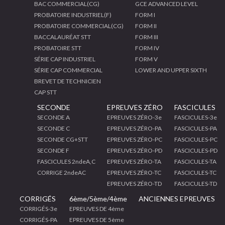
BAC COMMERCIAL(CG)
GCE ADVANCED LEVEL
PROBATOIRE INDUSTRIEL(F)
FORM I
PROBATOIRE COMMERCIAL(CG)
FORM II
BACCALAURÉAT STT
FORM III
PROBATOIRE STT
FORM IV
SÉRIE CAP INDUSTRIEL
FORM V
SÉRIE CAP COMMERCIAL
LOWER AND UPPER SIXTH
BREVET DE TECHNICIEN
CAP STT
SECONDE
EPREUVES ZÉRO
FASCICULES
SECONDE A
EPREUVES ZÉRO-3e
FASCICULES-3e
SECONDE C
EPREUVES ZÉRO-PA
FASCICULES-PA
SECONDE CG+STT
EPREUVES ZÉRO-PC
FASCICULES-PC
SECONDE F
EPREUVES ZÉRO-PD
FASCICULES-PD
FASCICULES 2ndeA,C
EPREUVES ZÉRO-TA
FASCICULES-TA
CORRIGE 2ndeAC
EPREUVES ZÉRO-TC
FASCICULES-TC
EPREUVES ZÉRO-TD
FASCICULES-TD
CORRIGÉS
6ème/5ème/4ème
ANCIENNES EPREUVES
CORRIGÉS-3e
EPREUVES DE 4ème
CORRIGÉS-PA
EPREUVES DE 5ème