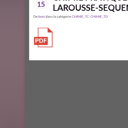
15
LAROUSSE-SEQUEN
De
boni
dans la catégorie
CHIMIE_TC
,
CHIMIE_TD