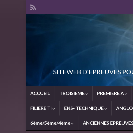
SITEWEB D'EPREUVES PO
ACCUEIL
TROISIEME
PREMIERE A
FILIÈRE TI
ENS- TECHNIQUE
ANGLO
6ème/5ème/4ème
ANCIENNES EPREUVE