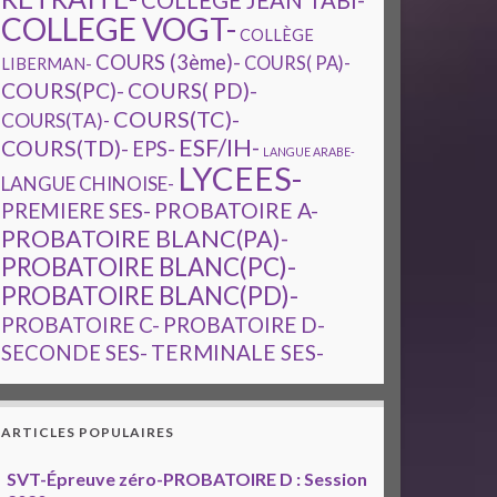
COLLEGE JEAN TABI-
COLLEGE VOGT-
COLLÈGE
COURS (3ème)-
COURS( PA)-
LIBERMAN-
COURS(PC)-
COURS( PD)-
COURS(TC)-
COURS(TA)-
ESF/IH-
COURS(TD)-
EPS-
LANGUE ARABE-
LYCEES-
LANGUE CHINOISE-
PREMIERE SES-
PROBATOIRE A-
PROBATOIRE BLANC(PA)-
PROBATOIRE BLANC(PC)-
PROBATOIRE BLANC(PD)-
PROBATOIRE C-
PROBATOIRE D-
TERMINALE SES-
SECONDE SES-
ARTICLES POPULAIRES
SVT-Épreuve zéro-PROBATOIRE D : Session