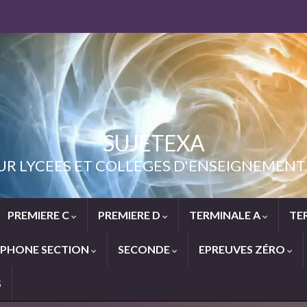
SUJETEXA
UR LYCEES ET COLLEGES D'ENSEIGNEME
PREMIERE C
PREMIERE D
TERMINALE A
TE
PHONE SECTION
SECONDE
EPREUVES ZÉRO
S