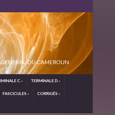
NT GENERAL DU CAMEROUN
RMINALE C
TERMINALE D
FASCICULES
CORRIGÉS