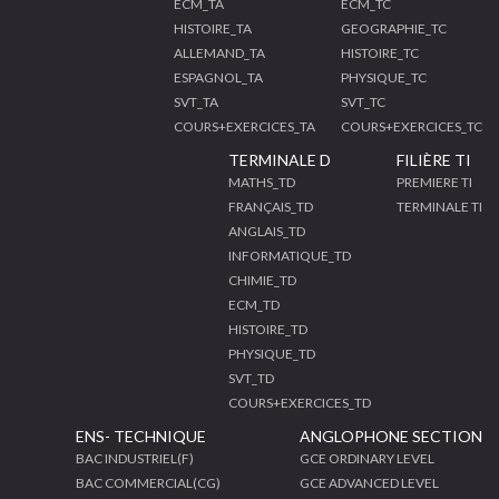
ECM_TA
ECM_TC
HISTOIRE_TA
GEOGRAPHIE_TC
ALLEMAND_TA
HISTOIRE_TC
ESPAGNOL_TA
PHYSIQUE_TC
SVT_TA
SVT_TC
COURS+EXERCICES_TA
COURS+EXERCICES_TC
TERMINALE D
FILIÈRE TI
MATHS_TD
PREMIERE TI
FRANÇAIS_TD
TERMINALE TI
ANGLAIS_TD
INFORMATIQUE_TD
CHIMIE_TD
ECM_TD
HISTOIRE_TD
PHYSIQUE_TD
SVT_TD
COURS+EXERCICES_TD
ENS- TECHNIQUE
ANGLOPHONE SECTION
BAC INDUSTRIEL(F)
GCE ORDINARY LEVEL
BAC COMMERCIAL(CG)
GCE ADVANCED LEVEL