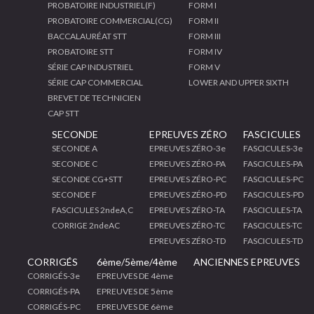
PROBATOIRE INDUSTRIEL(F)
FORM I
PROBATOIRE COMMERCIAL(CG)
FORM II
BACCALAURÉAT STT
FORM III
PROBATOIRE STT
FORM IV
SÉRIE CAP INDUSTRIEL
FORM V
SÉRIE CAP COMMERCIAL
LOWER AND UPPER SIXTH
BREVET DE TECHNICIEN
CAP STT
SECONDE
EPREUVES ZÉRO
FASCICULES
SECONDE A
EPREUVES ZÉRO-3e
FASCICULES-3e
SECONDE C
EPREUVES ZÉRO-PA
FASCICULES-PA
SECONDE CG+STT
EPREUVES ZÉRO-PC
FASCICULES-PC
SECONDE F
EPREUVES ZÉRO-PD
FASCICULES-PD
FASCICULES 2ndeA,C
EPREUVES ZÉRO-TA
FASCICULES-TA
CORRIGE 2ndeAC
EPREUVES ZÉRO-TC
FASCICULES-TC
EPREUVES ZÉRO-TD
FASCICULES-TD
CORRIGÉS
6ème/5ème/4ème
ANCIENNES EPREUVES
CORRIGÉS-3e
EPREUVES DE 4ème
CORRIGÉS-PA
EPREUVES DE 5ème
CORRIGÉS-PC
EPREUVES DE 6ème