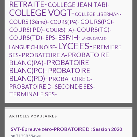
RETRAITE-
COLLEGE JEAN TABI-
COLLEGE VOGT-
COLLÈGE LIBERMAN-
COURS(PC)-
COURS (3ème)-
COURS( PA)-
COURS(TC)-
COURS( PD)-
COURS(TA)-
ESF/IH-
COURS(TD)-
EPS-
LANGUE ARABE-
LYCEES-
PREMIERE
LANGUE CHINOISE-
PROBATOIRE
SES-
PROBATOIRE A-
PROBATOIRE
BLANC(PA)-
BLANC(PC)-
PROBATOIRE
BLANC(PD)-
PROBATOIRE C-
PROBATOIRE D-
SECONDE SES-
TERMINALE SES-
ARTICLES POPULAIRES
SVT-Épreuve zéro-PROBATOIRE D : Session 2020
71258 Views