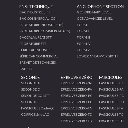
ENS- TECHNIQUE
ANGLOPHONE SECTION
BAC INDUSTRIEL(F)
GCE ORDINARY LEVEL
BAC COMMERCIAL(CG)
GCE ADVANCED LEVEL
PROBATOIRE INDUSTRIEL(F)
FORM I
PROBATOIRE COMMERCIAL(CG)
FORM II
BACCALAURÉAT STT
FORM III
PROBATOIRE STT
FORM IV
SÉRIE CAP INDUSTRIEL
FORM V
SÉRIE CAP COMMERCIAL
LOWER AND UPPER SIXTH
BREVET DE TECHNICIEN
CAP STT
SECONDE
EPREUVES ZÉRO
FASCICULES
SECONDE A
EPREUVES ZÉRO-3e
FASCICULES-3e
SECONDE C
EPREUVES ZÉRO-PA
FASCICULES-PA
SECONDE CG+STT
EPREUVES ZÉRO-PC
FASCICULES-PC
SECONDE F
EPREUVES ZÉRO-PD
FASCICULES-PD
FASCICULES 2ndeA,C
EPREUVES ZÉRO-TA
FASCICULES-TA
CORRIGE 2ndeAC
EPREUVES ZÉRO-TC
FASCICULES-TC
EPREUVES ZÉRO-TD
FASCICULES-TD