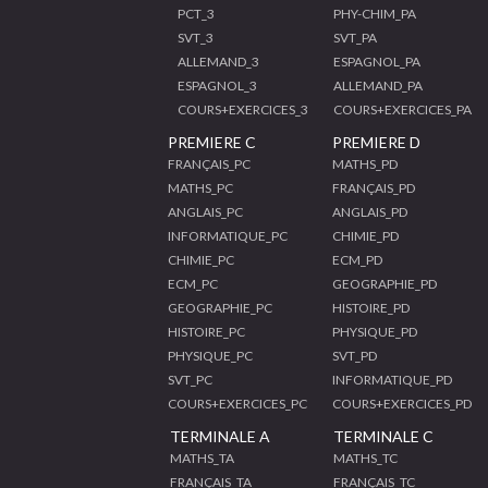
PCT_3
PHY-CHIM_PA
SVT_3
SVT_PA
ALLEMAND_3
ESPAGNOL_PA
ESPAGNOL_3
ALLEMAND_PA
COURS+EXERCICES_3
COURS+EXERCICES_PA
PREMIERE C
PREMIERE D
FRANÇAIS_PC
MATHS_PD
MATHS_PC
FRANÇAIS_PD
ANGLAIS_PC
ANGLAIS_PD
INFORMATIQUE_PC
CHIMIE_PD
CHIMIE_PC
ECM_PD
ECM_PC
GEOGRAPHIE_PD
GEOGRAPHIE_PC
HISTOIRE_PD
HISTOIRE_PC
PHYSIQUE_PD
PHYSIQUE_PC
SVT_PD
SVT_PC
INFORMATIQUE_PD
COURS+EXERCICES_PC
COURS+EXERCICES_PD
TERMINALE A
TERMINALE C
MATHS_TA
MATHS_TC
FRANÇAIS_TA
FRANÇAIS_TC