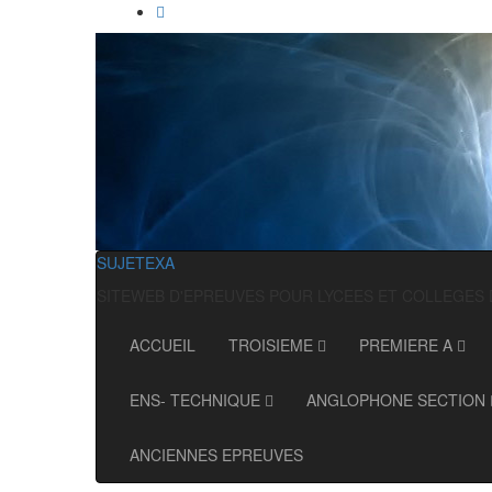
SUJETEXA
SITEWEB D'EPREUVES POUR LYCEES ET COLLEGES
ACCUEIL
TROISIEME
PREMIERE A
ENS- TECHNIQUE
ANGLOPHONE SECTION
ANCIENNES EPREUVES