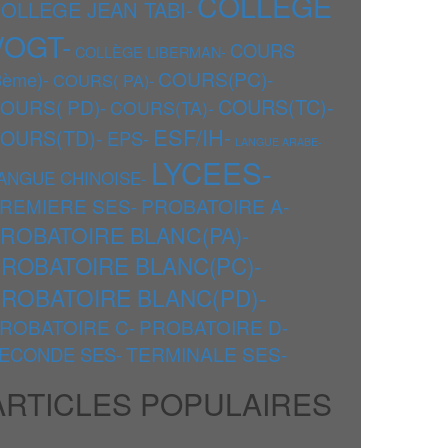
COLLEGE
OLLEGE JEAN TABI-
VOGT-
COURS
COLLÈGE LIBERMAN-
COURS(PC)-
3ème)-
COURS( PA)-
COURS(TC)-
OURS( PD)-
COURS(TA)-
ESF/IH-
OURS(TD)-
EPS-
LANGUE ARABE-
LYCEES-
ANGUE CHINOISE-
REMIERE SES-
PROBATOIRE A-
ROBATOIRE BLANC(PA)-
ROBATOIRE BLANC(PC)-
ROBATOIRE BLANC(PD)-
ROBATOIRE C-
PROBATOIRE D-
TERMINALE SES-
ECONDE SES-
ARTICLES POPULAIRES