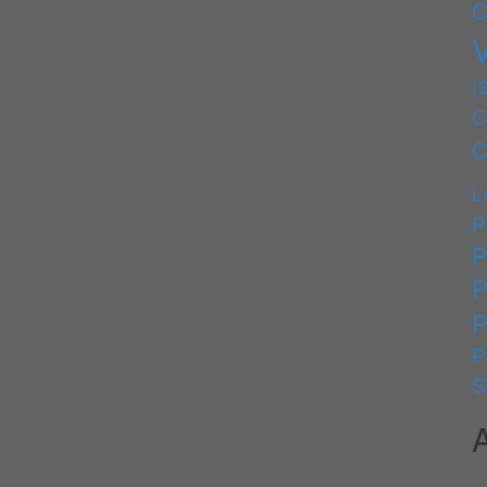
C
(
C
C
L
P
P
P
P
P
S