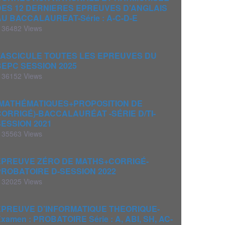
DES 12 DERNIERES EPREUVES D’ANGLAIS
AU BACCALAUREAT-Série : A-C-D-E
36482 Views
FASCICULE TOUTES LES EPREUVES DU
BEPC SESSION 2025
36152 Views
(MATHÉMATIQUES+PROPOSITION DE
CORRIGÉ)-BACCALAURÉAT -SÉRIE D/TI-
SESSION 2021
35563 Views
ÉPREUVE ZÉRO DE MATHS+CORRIGÉ-
PROBATOIRE D-SESSION 2022
32025 Views
EPREUVE D’INFORMATIQUE THEORIQUE-
xamen : PROBATOIRE Série : A, ABI, SH, AC-