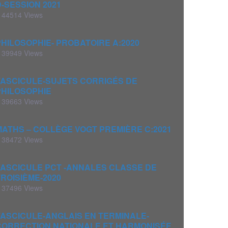
D-SESSION 2021
44514 Views
PHILOSOPHIE- PROBATOIRE A:2020
39949 Views
FASCICULE-SUJETS CORRIGÉS DE
PHILOSOPHIE
39663 Views
MATHS – COLLÈGE VOGT PREMIÈRE C:2021
38472 Views
FASCICULE PCT -ANNALES CLASSE DE
TROISIÈME-2020
37496 Views
FASCICULE-ANGLAIS EN TERMINALE-
CORRECTION NATIONALE ET HARMONISÉE