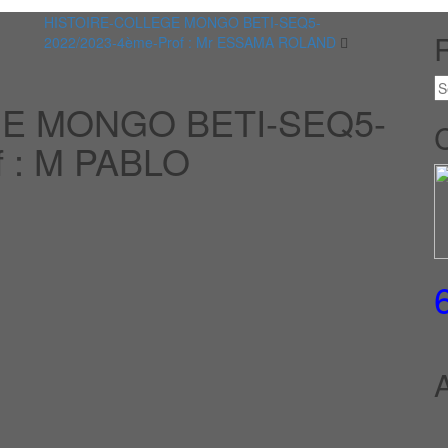
HISTOIRE-COLLEGE MONGO BETI-SEQ5-
2022/2023-4ème-Prof : Mr ESSAMA ROLAND
E MONGO BETI-SEQ5-
f : M PABLO