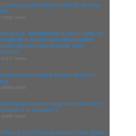
VT-Épreuve zéro-PROBATOIRE D : Session
020
71252 Views
FASCICULE -INFORMATIQUE EN CLASSE DE
PREMIÈRE C D-NOUVEAU PROGRAMME-
COURS SELON L’APC-ÉDITION 100%
GRATUIT
51677 Views
MATHS-PROBATOIRE D-ÉPREUVE ZÉRO-
020
45683 Views
ASCICULE-Recueil de sujets corrigés d’SVT
erminale D et Terminale C
45305 Views
ÉPREUVE DE SVTEEHB-PROBATOIRE SÉRIE