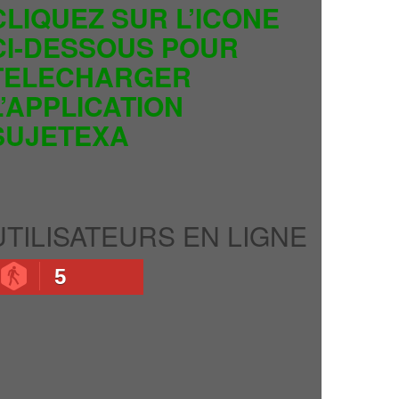
CLIQUEZ SUR L’ICONE
CI-DESSOUS POUR
TELECHARGER
L’APPLICATION
SUJETEXA
UTILISATEURS EN LIGNE
5