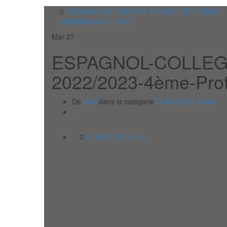
GEOGRAPHIE-COLLEGE MONGO BETI-SEQ5-
2022/2023-4ème-Prof :
Mar
27
ESPAGNOL-COLLEG
2022/2023-4ème-Pro
De
boni
dans la catégorie
CLASSE DE 4ème
CLASSE DE 4ème-