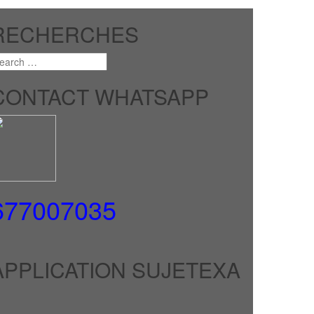
RECHERCHES
CONTACT WHATSAPP
677007035
APPLICATION SUJETEXA