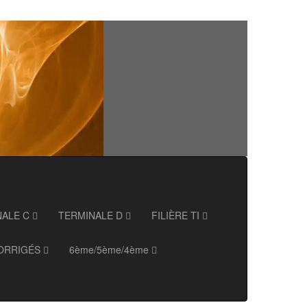
NALE C
TERMINALE D
FILIÈRE TI
ORRIGÉS
6ème/5ème/4ème