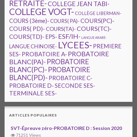
RETRAITE-
COLLEGE JEAN TABI-
COLLEGE VOGT-
COLLÈGE LIBERMAN-
COURS(PC)-
COURS (3ème)-
COURS( PA)-
COURS(TC)-
COURS( PD)-
COURS(TA)-
ESF/IH-
COURS(TD)-
EPS-
LANGUE ARABE-
LYCEES-
PREMIERE
LANGUE CHINOISE-
PROBATOIRE
SES-
PROBATOIRE A-
PROBATOIRE
BLANC(PA)-
BLANC(PC)-
PROBATOIRE
BLANC(PD)-
PROBATOIRE C-
PROBATOIRE D-
SECONDE SES-
TERMINALE SES-
ARTICLES POPULAIRES
SVT-Épreuve zéro-PROBATOIRE D : Session 2020
71251 Views