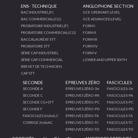
ENS- TECHNIQUE
ANGLOPHONE SECTION
BAC INDUSTRIEL(F)
GCE ORDINARY LEVEL
BAC COMMERCIAL(CG)
GCE ADVANCED LEVEL
PROBATOIRE INDUSTRIEL(F)
FORM I
PROBATOIRE COMMERCIAL(CG)
FORM II
BACCALAURÉAT STT
FORM III
PROBATOIRE STT
FORM IV
SÉRIE CAP INDUSTRIEL
FORM V
SÉRIE CAP COMMERCIAL
LOWER AND UPPER SIXTH
BREVET DE TECHNICIEN
CAP STT
SECONDE
EPREUVES ZÉRO
FASCICULES
SECONDE A
EPREUVES ZÉRO-3e
FASCICULES-3e
SECONDE C
EPREUVES ZÉRO-PA
FASCICULES-PA
SECONDE CG+STT
EPREUVES ZÉRO-PC
FASCICULES-PC
SECONDE F
EPREUVES ZÉRO-PD
FASCICULES-PD
FASCICULES 2ndeA,C
EPREUVES ZÉRO-TA
FASCICULES-TA
CORRIGE 2ndeAC
EPREUVES ZÉRO-TC
FASCICULES-TC
EPREUVES ZÉRO-TD
FASCICULES-TD