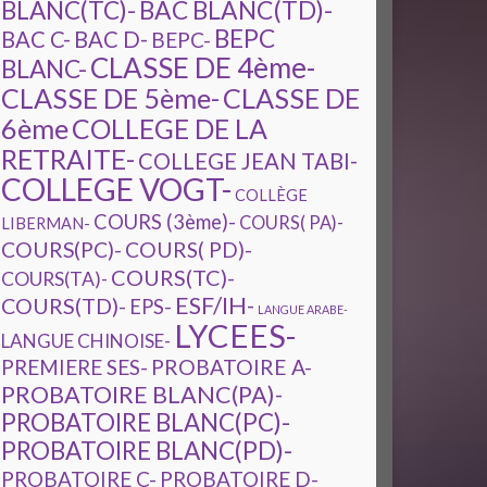
BAC BLANC(TD)-
BLANC(TC)-
BEPC
BAC C-
BAC D-
BEPC-
CLASSE DE 4ème-
BLANC-
CLASSE DE 5ème-
CLASSE DE
6ème
COLLEGE DE LA
RETRAITE-
COLLEGE JEAN TABI-
COLLEGE VOGT-
COLLÈGE
COURS (3ème)-
COURS( PA)-
LIBERMAN-
COURS(PC)-
COURS( PD)-
COURS(TC)-
COURS(TA)-
ESF/IH-
COURS(TD)-
EPS-
LANGUE ARABE-
LYCEES-
LANGUE CHINOISE-
PREMIERE SES-
PROBATOIRE A-
PROBATOIRE BLANC(PA)-
PROBATOIRE BLANC(PC)-
PROBATOIRE BLANC(PD)-
PROBATOIRE C-
PROBATOIRE D-