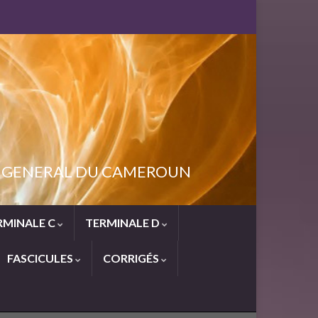
NT GENERAL DU CAMEROUN
RMINALE C
TERMINALE D
FASCICULES
CORRIGÉS