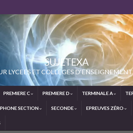
SUJETEXA
UR LYCEES ET COLLEGES D'ENSEIGNEME
PREMIERE C
PREMIERE D
TERMINALE A
TE
PHONE SECTION
SECONDE
EPREUVES ZÉRO
S