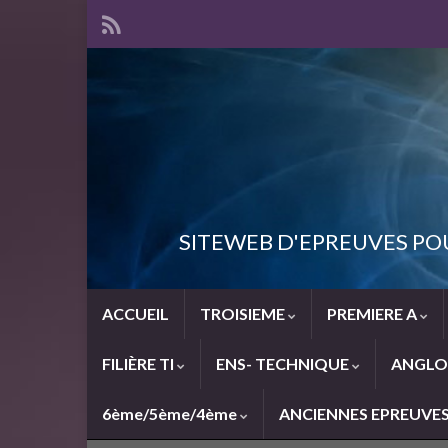
SITEWEB D'EPREUVES PO
ACCUEIL
TROISIEME
PREMIERE A
FILIÈRE TI
ENS- TECHNIQUE
ANGLO
6ème/5ème/4ème
ANCIENNES EPREUVE