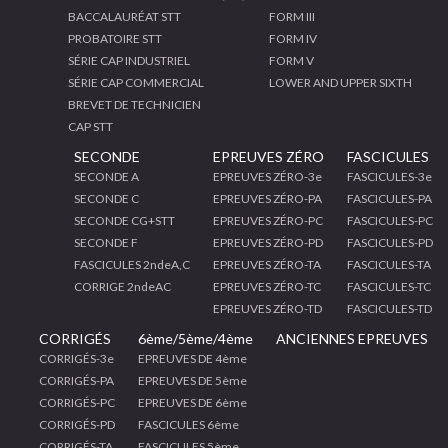
BACCALAURÉAT STT
FORM III
PROBATOIRE STT
FORM IV
SÉRIE CAP INDUSTRIEL
FORM V
SÉRIE CAP COMMERCIAL
LOWER AND UPPER SIXTH
BREVET DE TECHNICIEN
CAP STT
SECONDE
EPREUVES ZÉRO
FASCICULES
SECONDE A
EPREUVES ZÉRO-3e
FASCICULES-3e
SECONDE C
EPREUVES ZÉRO-PA
FASCICULES-PA
SECONDE CG+STT
EPREUVES ZÉRO-PC
FASCICULES-PC
SECONDE F
EPREUVES ZÉRO-PD
FASCICULES-PD
FASCICULES 2ndeA,C
EPREUVES ZÉRO-TA
FASCICULES-TA
CORRIGE 2ndeAC
EPREUVES ZÉRO-TC
FASCICULES-TC
EPREUVES ZÉRO-TD
FASCICULES-TD
CORRIGÉS
6ème/5ème/4ème
ANCIENNES EPREUVES
CORRIGÉS-3e
EPREUVES DE 4ème
CORRIGÉS-PA
EPREUVES DE 5ème
CORRIGÉS-PC
EPREUVES DE 6ème
CORRIGÉS-PD
FASCICULES 6ème
CORRIGÉS-TA
FASCICULES 5ème