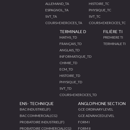
ALLEMAND_TA
HISTOIRE_TC
ESPAGNOL_TA
PHYSIQUE_TC
SVT_TA
SVT_TC
COURS+EXERCICES_TA
COURS+EXERCICES_TC
TERMINALE D
FILIÈRE TI
MATHS_TD
PREMIERE TI
FRANÇAIS_TD
TERMINALE TI
ANGLAIS_TD
INFORMATIQUE_TD
CHIMIE_TD
ECM_TD
HISTOIRE_TD
PHYSIQUE_TD
SVT_TD
COURS+EXERCICES_TD
ENS- TECHNIQUE
ANGLOPHONE SECTION
BAC INDUSTRIEL(F)
GCE ORDINARY LEVEL
BAC COMMERCIAL(CG)
GCE ADVANCED LEVEL
PROBATOIRE INDUSTRIEL(F)
FORM I
PROBATOIRE COMMERCIAL(CG)
FORM II