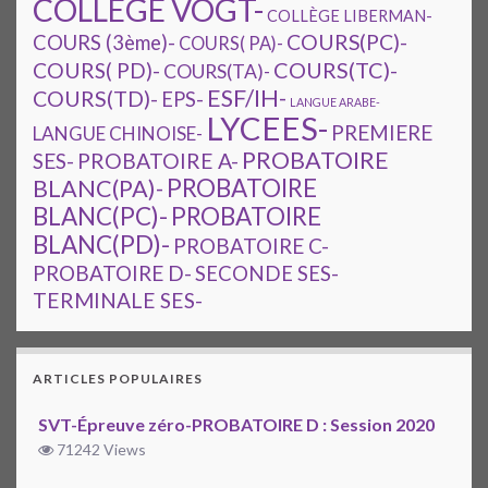
COLLEGE VOGT-
COLLÈGE LIBERMAN-
COURS(PC)-
COURS (3ème)-
COURS( PA)-
COURS(TC)-
COURS( PD)-
COURS(TA)-
ESF/IH-
COURS(TD)-
EPS-
LANGUE ARABE-
LYCEES-
PREMIERE
LANGUE CHINOISE-
PROBATOIRE
SES-
PROBATOIRE A-
PROBATOIRE
BLANC(PA)-
BLANC(PC)-
PROBATOIRE
BLANC(PD)-
PROBATOIRE C-
PROBATOIRE D-
SECONDE SES-
TERMINALE SES-
ARTICLES POPULAIRES
SVT-Épreuve zéro-PROBATOIRE D : Session 2020
71242 Views