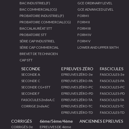
BAC INDUSTRIEL(F)
GCE ORDINARY LEVEL
BAC COMMERCIAL(CG)
GCE ADVANCED LEVEL
PROBATOIRE INDUSTRIEL(F)
FORM I
PROBATOIRE COMMERCIAL(CG)
FORM II
BACCALAURÉAT STT
FORM III
PROBATOIRE STT
FORM IV
SÉRIE CAP INDUSTRIEL
FORM V
SÉRIE CAP COMMERCIAL
LOWER AND UPPER SIXTH
BREVET DE TECHNICIEN
CAP STT
SECONDE
EPREUVES ZÉRO
FASCICULES
SECONDE A
EPREUVES ZÉRO-3e
FASCICULES-3e
SECONDE C
EPREUVES ZÉRO-PA
FASCICULES-PA
SECONDE CG+STT
EPREUVES ZÉRO-PC
FASCICULES-PC
SECONDE F
EPREUVES ZÉRO-PD
FASCICULES-PD
FASCICULES 2ndeA,C
EPREUVES ZÉRO-TA
FASCICULES-TA
CORRIGE 2ndeAC
EPREUVES ZÉRO-TC
FASCICULES-TC
EPREUVES ZÉRO-TD
FASCICULES-TD
CORRIGÉS
6ème/5ème/4ème
ANCIENNES EPREUVES
CORRIGÉS-3e
EPREUVES DE 4ème