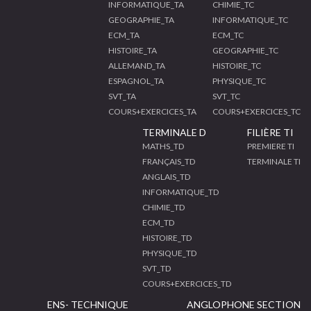
INFORMATIQUE_TA
CHIMIE_TC
GEOGRAPHIE_TA
INFORMATIQUE_TC
ECM_TA
ECM_TC
HISTOIRE_TA
GEOGRAPHIE_TC
ALLEMAND_TA
HISTOIRE_TC
ESPAGNOL_TA
PHYSIQUE_TC
SVT_TA
SVT_TC
COURS+EXERCICES_TA
COURS+EXERCICES_TC
TERMINALE D
FILIÈRE TI
MATHS_TD
PREMIERE TI
FRANÇAIS_TD
TERMINALE TI
ANGLAIS_TD
INFORMATIQUE_TD
CHIMIE_TD
ECM_TD
HISTOIRE_TD
PHYSIQUE_TD
SVT_TD
COURS+EXERCICES_TD
ENS- TECHNIQUE
ANGLOPHONE SECTION