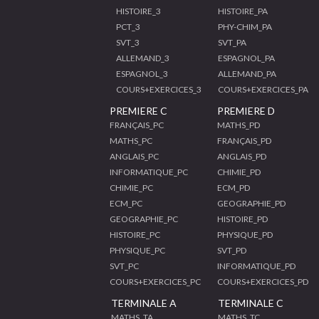
HISTOIRE_3
HISTOIRE_PA
PCT_3
PHY-CHIM_PA
SVT_3
SVT_PA
ALLEMAND_3
ESPAGNOL_PA
ESPAGNOL_3
ALLEMAND_PA
COURS+EXERCICES_3
COURS+EXERCICES_PA
PREMIERE C
PREMIERE D
FRANÇAIS_PC
MATHS_PD
MATHS_PC
FRANÇAIS_PD
ANGLAIS_PC
ANGLAIS_PD
INFORMATIQUE_PC
CHIMIE_PD
CHIMIE_PC
ECM_PD
ECM_PC
GEOGRAPHIE_PD
GEOGRAPHIE_PC
HISTOIRE_PD
HISTOIRE_PC
PHYSIQUE_PD
PHYSIQUE_PC
SVT_PD
SVT_PC
INFORMATIQUE_PD
COURS+EXERCICES_PC
COURS+EXERCICES_PD
TERMINALE A
TERMINALE C
MATHS_TA
MATHS_TC