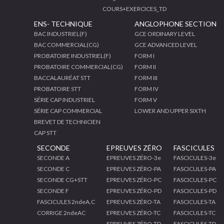
COURS+EXERCICES_TD
ENS- TECHNIQUE
ANGLOPHONE SECTION
BAC INDUSTRIEL(F)
GCE ORDINARY LEVEL
BAC COMMERCIAL(CG)
GCE ADVANCED LEVEL
PROBATOIRE INDUSTRIEL(F)
FORM I
PROBATOIRE COMMERCIAL(CG)
FORM II
BACCALAURÉAT STT
FORM III
PROBATOIRE STT
FORM IV
SÉRIE CAP INDUSTRIEL
FORM V
SÉRIE CAP COMMERCIAL
LOWER AND UPPER SIXTH
BREVET DE TECHNICIEN
CAP STT
SECONDE
EPREUVES ZÉRO
FASCICULES
SECONDE A
EPREUVES ZÉRO-3e
FASCICULES-3e
SECONDE C
EPREUVES ZÉRO-PA
FASCICULES-PA
SECONDE CG+STT
EPREUVES ZÉRO-PC
FASCICULES-PC
SECONDE F
EPREUVES ZÉRO-PD
FASCICULES-PD
FASCICULES 2ndeA,C
EPREUVES ZÉRO-TA
FASCICULES-TA
CORRIGE 2ndeAC
EPREUVES ZÉRO-TC
FASCICULES-TC
EPREUVES ZÉRO-TD
FASCICULES-TD