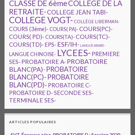
CLASSE DE 6ème
COLLEGE DE LA
RETRAITE-
COLLEGE JEAN TABI-
COLLEGE VOGT-
COLLÈGE LIBERMAN-
COURS(PC)-
COURS (3ème)-
COURS( PA)-
COURS(TC)-
COURS( PD)-
COURS(TA)-
ESF/IH-
COURS(TD)-
EPS-
LANGUE ARABE-
LYCEES-
PREMIERE
LANGUE CHINOISE-
PROBATOIRE
SES-
PROBATOIRE A-
PROBATOIRE
BLANC(PA)-
BLANC(PC)-
PROBATOIRE
BLANC(PD)-
PROBATOIRE C-
PROBATOIRE D-
SECONDE SES-
TERMINALE SES-
ARTICLES POPULAIRES
SVT-Épreuve zéro-PROBATOIRE D : Session 2020