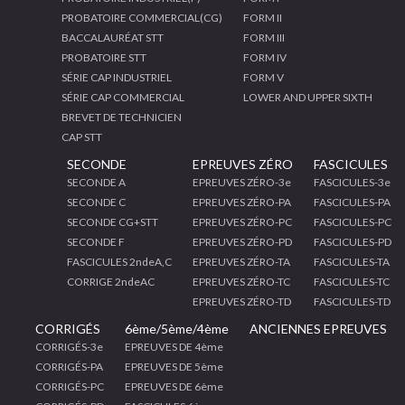
PROBATOIRE COMMERCIAL(CG)
FORM II
BACCALAURÉAT STT
FORM III
PROBATOIRE STT
FORM IV
SÉRIE CAP INDUSTRIEL
FORM V
SÉRIE CAP COMMERCIAL
LOWER AND UPPER SIXTH
BREVET DE TECHNICIEN
CAP STT
SECONDE
EPREUVES ZÉRO
FASCICULES
SECONDE A
EPREUVES ZÉRO-3e
FASCICULES-3e
SECONDE C
EPREUVES ZÉRO-PA
FASCICULES-PA
SECONDE CG+STT
EPREUVES ZÉRO-PC
FASCICULES-PC
SECONDE F
EPREUVES ZÉRO-PD
FASCICULES-PD
FASCICULES 2ndeA,C
EPREUVES ZÉRO-TA
FASCICULES-TA
CORRIGE 2ndeAC
EPREUVES ZÉRO-TC
FASCICULES-TC
EPREUVES ZÉRO-TD
FASCICULES-TD
CORRIGÉS
6ème/5ème/4ème
ANCIENNES EPREUVES
CORRIGÉS-3e
EPREUVES DE 4ème
CORRIGÉS-PA
EPREUVES DE 5ème
CORRIGÉS-PC
EPREUVES DE 6ème