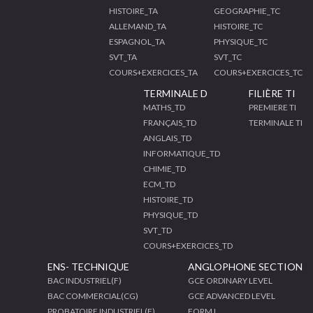
HISTOIRE_TA
GEOGRAPHIE_TC
ALLEMAND_TA
HISTOIRE_TC
ESPAGNOL_TA
PHYSIQUE_TC
SVT_TA
SVT_TC
COURS+EXERCICES_TA
COURS+EXERCICES_TC
TERMINALE D
FILIÈRE TI
MATHS_TD
PREMIERE TI
FRANÇAIS_TD
TERMINALE TI
ANGLAIS_TD
INFORMATIQUE_TD
CHIMIE_TD
ECM_TD
HISTOIRE_TD
PHYSIQUE_TD
SVT_TD
COURS+EXERCICES_TD
ENS- TECHNIQUE
ANGLOPHONE SECTION
BAC INDUSTRIEL(F)
GCE ORDINARY LEVEL
BAC COMMERCIAL(CG)
GCE ADVANCED LEVEL
PROBATOIRE INDUSTRIEL(F)
FORM I