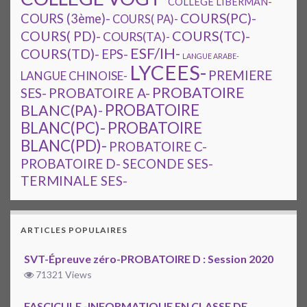
COLLÈGE LIBERMAN-
COURS(PC)-
COURS (3ème)-
COURS( PA)-
COURS(TC)-
COURS( PD)-
COURS(TA)-
ESF/IH-
COURS(TD)-
EPS-
LANGUE ARABE-
LYCEES-
PREMIERE
LANGUE CHINOISE-
PROBATOIRE
SES-
PROBATOIRE A-
PROBATOIRE
BLANC(PA)-
BLANC(PC)-
PROBATOIRE
BLANC(PD)-
PROBATOIRE C-
PROBATOIRE D-
SECONDE SES-
TERMINALE SES-
ARTICLES POPULAIRES
SVT-Épreuve zéro-PROBATOIRE D : Session 2020
71321 Views
FASCICULE -INFORMATIQUE EN CLASSE DE