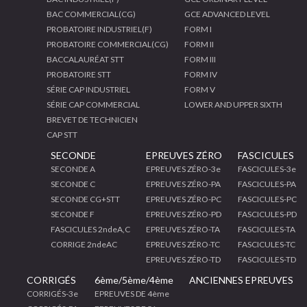
BAC COMMERCIAL(CG)
GCE ADVANCED LEVEL
PROBATOIRE INDUSTRIEL(F)
FORM I
PROBATOIRE COMMERCIAL(CG)
FORM II
BACCALAURÉAT STT
FORM III
PROBATOIRE STT
FORM IV
SÉRIE CAP INDUSTRIEL
FORM V
SÉRIE CAP COMMERCIAL
LOWER AND UPPER SIXTH
BREVET DE TECHNICIEN
CAP STT
SECONDE
EPREUVES ZÉRO
FASCICULES
SECONDE A
EPREUVES ZÉRO-3e
FASCICULES-3e
SECONDE C
EPREUVES ZÉRO-PA
FASCICULES-PA
SECONDE CG+STT
EPREUVES ZÉRO-PC
FASCICULES-PC
SECONDE F
EPREUVES ZÉRO-PD
FASCICULES-PD
FASCICULES 2ndeA,C
EPREUVES ZÉRO-TA
FASCICULES-TA
CORRIGE 2ndeAC
EPREUVES ZÉRO-TC
FASCICULES-TC
EPREUVES ZÉRO-TD
FASCICULES-TD
CORRIGÉS
6ème/5ème/4ème
ANCIENNES EPREUVES
CORRIGÉS-3e
EPREUVES DE 4ème