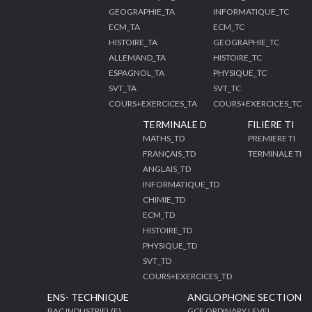
GEOGRAPHIE_TA
INFORMATIQUE_TC
ECM_TA
ECM_TC
HISTOIRE_TA
GEOGRAPHIE_TC
ALLEMAND_TA
HISTOIRE_TC
ESPAGNOL_TA
PHYSIQUE_TC
SVT_TA
SVT_TC
COURS+EXERCICES_TA
COURS+EXERCICES_TC
TERMINALE D
FILIÈRE TI
MATHS_TD
PREMIERE TI
FRANÇAIS_TD
TERMINALE TI
ANGLAIS_TD
INFORMATIQUE_TD
CHIMIE_TD
ECM_TD
HISTOIRE_TD
PHYSIQUE_TD
SVT_TD
COURS+EXERCICES_TD
ENS- TECHNIQUE
ANGLOPHONE SECTION
BAC INDUSTRIEL(F)
GCE ORDINARY LEVEL