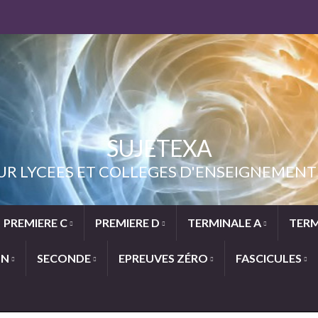
SUJETEXA
UR LYCEES ET COLLEGES D'ENSEIGNEME
PREMIERE C
PREMIERE D
TERMINALE A
TERM
ON
SECONDE
EPREUVES ZÉRO
FASCICULES