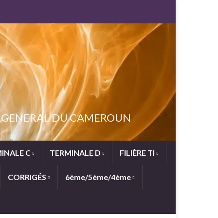
NT GENERAL DU CAMEROUN
INALE C
TERMINALE D
FILIÈRE TI
CORRIGÉS
6ème/5ème/4ème