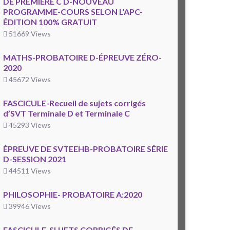
DE PREMIÈRE C D-NOUVEAU
PROGRAMME-COURS SELON L’APC-
ÉDITION 100% GRATUIT
51669 Views
MATHS-PROBATOIRE D-ÉPREUVE ZÉRO-
2020
45672 Views
FASCICULE-Recueil de sujets corrigés
d’SVT Terminale D et Terminale C
45293 Views
ÉPREUVE DE SVTEEHB-PROBATOIRE SÉRIE
D-SESSION 2021
44511 Views
PHILOSOPHIE- PROBATOIRE A:2020
39946 Views
FASCICULE-SUJETS CORRIGÉS DE