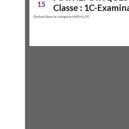
15
Classe : 1C-Examin
De
boni
dans la catégorie
MATHS_PC