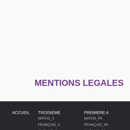
MENTIONS LEGALES
ACCUEIL
TROISIEME
PREMIERE A
MATHS_3
MATHS_PA
FRANÇAIS_3
FRANÇAIS_PA