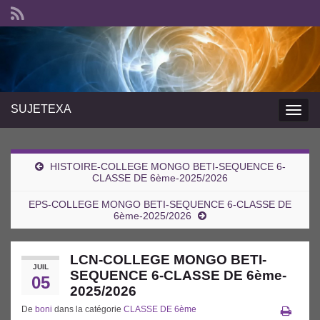
SUJETEXA
Togg
navig
HISTOIRE-COLLEGE MONGO BETI-SEQUENCE 6-
CLASSE DE 6ème-2025/2026
EPS-COLLEGE MONGO BETI-SEQUENCE 6-CLASSE DE
6ème-2025/2026
LCN-COLLEGE MONGO BETI-
JUIL
SEQUENCE 6-CLASSE DE 6ème-
05
2025/2026
De
boni
dans la catégorie
CLASSE DE 6ème