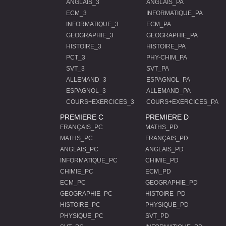
ANGLAIS_3
ANGLAIS_PA
ECM_3
INFORMATIQUE_PA
INFORMATIQUE_3
ECM_PA
GEOGRAPHIE_3
GEOGRAPHIE_PA
HISTOIRE_3
HISTOIRE_PA
PCT_3
PHY-CHIM_PA
SVT_3
SVT_PA
ALLEMAND_3
ESPAGNOL_PA
ESPAGNOL_3
ALLEMAND_PA
COURS+EXERCICES_3
COURS+EXERCICES_PA
PREMIERE C
PREMIERE D
FRANÇAIS_PC
MATHS_PD
MATHS_PC
FRANÇAIS_PD
ANGLAIS_PC
ANGLAIS_PD
INFORMATIQUE_PC
CHIMIE_PD
CHIMIE_PC
ECM_PD
ECM_PC
GEOGRAPHIE_PD
GEOGRAPHIE_PC
HISTOIRE_PD
HISTOIRE_PC
PHYSIQUE_PD
PHYSIQUE_PC
SVT_PD