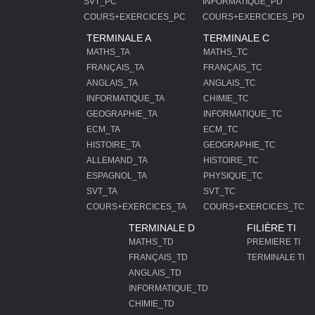
SVT_PC
INFORMATIQUE_PD
COURS+EXERCICES_PC
COURS+EXERCICES_PD
TERMINALE A
TERMINALE C
MATHS_TA
MATHS_TC
FRANÇAIS_TA
FRANÇAIS_TC
ANGLAIS_TA
ANGLAIS_TC
INFORMATIQUE_TA
CHIMIE_TC
GEOGRAPHIE_TA
INFORMATIQUE_TC
ECM_TA
ECM_TC
HISTOIRE_TA
GEOGRAPHIE_TC
ALLEMAND_TA
HISTOIRE_TC
ESPAGNOL_TA
PHYSIQUE_TC
SVT_TA
SVT_TC
COURS+EXERCICES_TA
COURS+EXERCICES_TC
TERMINALE D
FILIÈRE TI
MATHS_TD
PREMIERE TI
FRANÇAIS_TD
TERMINALE TI
ANGLAIS_TD
INFORMATIQUE_TD
CHIMIE_TD