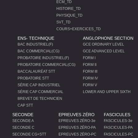
ECM_TD
HISTOIRE_TD
PHYSIQUE_TD
SVT_TD
COURS+EXERCICES_TD
ENS- TECHNIQUE
ANGLOPHONE SECTION
BAC INDUSTRIEL(F)
GCE ORDINARY LEVEL
BAC COMMERCIAL(CG)
GCE ADVANCED LEVEL
PROBATOIRE INDUSTRIEL(F)
FORM I
PROBATOIRE COMMERCIAL(CG)
FORM II
BACCALAURÉAT STT
FORM III
PROBATOIRE STT
FORM IV
SÉRIE CAP INDUSTRIEL
FORM V
SÉRIE CAP COMMERCIAL
LOWER AND UPPER SIXTH
BREVET DE TECHNICIEN
CAP STT
SECONDE
EPREUVES ZÉRO
FASCICULES
SECONDE A
EPREUVES ZÉRO-3e
FASCICULES-3e
SECONDE C
EPREUVES ZÉRO-PA
FASCICULES-PA
SECONDE CG+STT
EPREUVES ZÉRO-PC
FASCICULES-PC