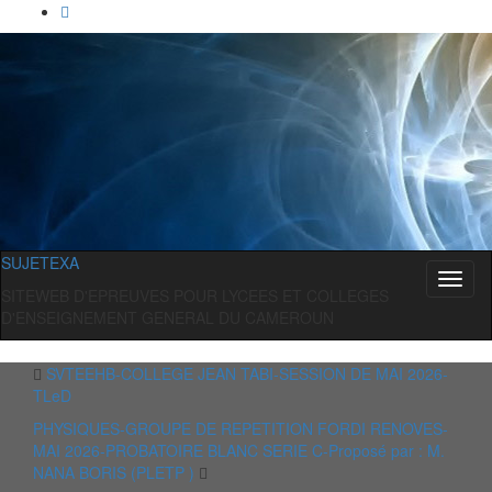
SUJETEXA
Toggl
SITEWEB D'EPREUVES POUR LYCEES ET COLLEGES
naviga
D'ENSEIGNEMENT GENERAL DU CAMEROUN
SVTEEHB-COLLEGE JEAN TABI-SESSION DE MAI 2026-
TLeD
PHYSIQUES-GROUPE DE REPETITION FORDI RENOVES-
MAI 2026-PROBATOIRE BLANC SERIE C-Proposé par : M.
NANA BORIS (PLETP )