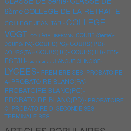
CLASSE DE 5ème-
CLASSE DE
6ème
COLLEGE DE LA RETRAITE-
COLLEGE
COLLEGE JEAN TABI-
VOGT-
COURS (3ème)-
COLLÈGE LIBERMAN-
COURS(PC)-
COURS( PD)-
COURS( PA)-
COURS(TC)-
COURS(TD)-
EPS-
COURS(TA)-
ESF/IH-
LANGUE CHINOISE-
LANGUE ARABE-
LYCEES-
PREMIERE SES-
PROBATOIRE
PROBATOIRE BLANC(PA)-
A-
PROBATOIRE BLANC(PC)-
PROBATOIRE BLANC(PD)-
PROBATOIRE
C-
PROBATOIRE D-
SECONDE SES-
TERMINALE SES-
ARTICLES POPULAIRES