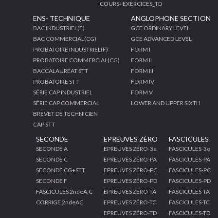
COURS+EXERCICES_TD
ENS- TECHNIQUE
ANGLOPHONE SECTION
BAC INDUSTRIEL(F)
GCE ORDINARY LEVEL
BAC COMMERCIAL(CG)
GCE ADVANCED LEVEL
PROBATOIRE INDUSTRIEL(F)
FORM I
PROBATOIRE COMMERCIAL(CG)
FORM II
BACCALAURÉAT STT
FORM III
PROBATOIRE STT
FORM IV
SÉRIE CAP INDUSTRIEL
FORM V
SÉRIE CAP COMMERCIAL
LOWER AND UPPER SIXTH
BREVET DE TECHNICIEN
CAP STT
SECONDE
EPREUVES ZÉRO
FASCICULES
SECONDE A
EPREUVES ZÉRO-3e
FASCICULES-3e
SECONDE C
EPREUVES ZÉRO-PA
FASCICULES-PA
SECONDE CG+STT
EPREUVES ZÉRO-PC
FASCICULES-PC
SECONDE F
EPREUVES ZÉRO-PD
FASCICULES-PD
FASCICULES 2ndeA,C
EPREUVES ZÉRO-TA
FASCICULES-TA
CORRIGE 2ndeAC
EPREUVES ZÉRO-TC
FASCICULES-TC
EPREUVES ZÉRO-TD
FASCICULES-TD