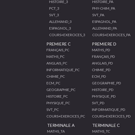
HISTOIRE_3
HISTOIRE_PA
PCT_3
PHY-CHIM_PA
SVT_3
SVT_PA
ALLEMAND_3
ESPAGNOL_PA
ESPAGNOL_3
ALLEMAND_PA
COURS+EXERCICES_3
COURS+EXERCICES_PA
PREMIERE C
PREMIERE D
FRANÇAIS_PC
MATHS_PD
MATHS_PC
FRANÇAIS_PD
ANGLAIS_PC
ANGLAIS_PD
INFORMATIQUE_PC
CHIMIE_PD
CHIMIE_PC
ECM_PD
ECM_PC
GEOGRAPHIE_PD
GEOGRAPHIE_PC
HISTOIRE_PD
HISTOIRE_PC
PHYSIQUE_PD
PHYSIQUE_PC
SVT_PD
SVT_PC
INFORMATIQUE_PD
COURS+EXERCICES_PC
COURS+EXERCICES_PD
TERMINALE A
TERMINALE C
MATHS_TA
MATHS_TC