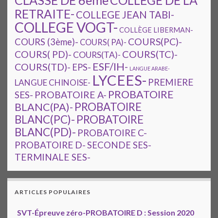
CLASSE DE 6ème
COLLEGE DE LA
RETRAITE-
COLLEGE JEAN TABI-
COLLEGE VOGT-
COLLÈGE LIBERMAN-
COURS(PC)-
COURS (3ème)-
COURS( PA)-
COURS(TC)-
COURS( PD)-
COURS(TA)-
ESF/IH-
COURS(TD)-
EPS-
LANGUE ARABE-
LYCEES-
PREMIERE
LANGUE CHINOISE-
PROBATOIRE
SES-
PROBATOIRE A-
PROBATOIRE
BLANC(PA)-
BLANC(PC)-
PROBATOIRE
BLANC(PD)-
PROBATOIRE C-
PROBATOIRE D-
SECONDE SES-
TERMINALE SES-
ARTICLES POPULAIRES
SVT-Épreuve zéro-PROBATOIRE D : Session 2020