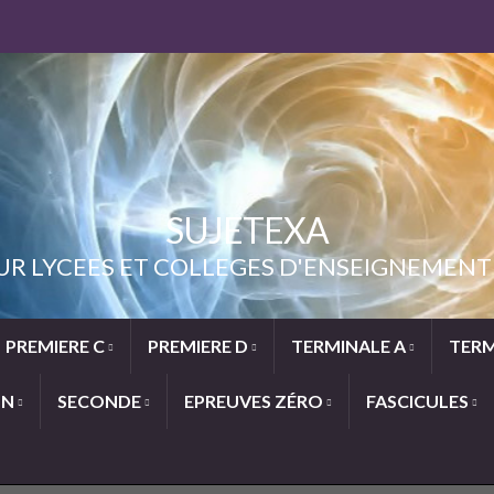
SUJETEXA
UR LYCEES ET COLLEGES D'ENSEIGNEME
PREMIERE C
PREMIERE D
TERMINALE A
TERM
ON
SECONDE
EPREUVES ZÉRO
FASCICULES