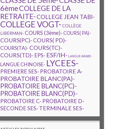
CLASSE DE 5ème-
CLASSE DE
6ème
COLLEGE DE LA
RETRAITE-
COLLEGE JEAN TABI-
COLLEGE VOGT-
COLLÈGE
COURS (3ème)-
COURS( PA)-
LIBERMAN-
COURS(PC)-
COURS( PD)-
COURS(TC)-
COURS(TA)-
ESF/IH-
COURS(TD)-
EPS-
LANGUE ARABE-
LYCEES-
LANGUE CHINOISE-
PREMIERE SES-
PROBATOIRE A-
PROBATOIRE BLANC(PA)-
PROBATOIRE BLANC(PC)-
PROBATOIRE BLANC(PD)-
PROBATOIRE C-
PROBATOIRE D-
TERMINALE SES-
SECONDE SES-
ARTICLES POPULAIRES