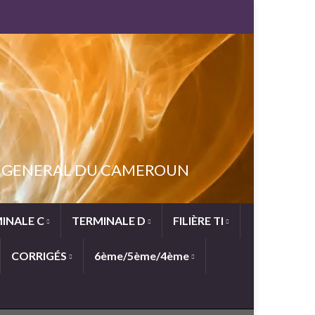
NT GENERAL DU CAMEROUN
INALE C
TERMINALE D
FILIÈRE TI
CORRIGÉS
6ème/5ème/4ème