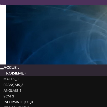
SITEWEB D'EPREUVES 
ACCUEIL
Toggle
TROISIEME
navigation
MATHS_3
FRANÇAIS_3
ANGLAIS_3
ECM_3
INFORMATIQUE_3