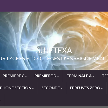
SUJETEXA
UR LYCEES ET COLLEGES D'ENSEIGNEME
PREMIERE C
PREMIERE D
TERMINALE A
TE
PHONE SECTION
SECONDE
EPREUVES ZÉRO
S