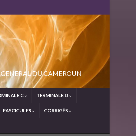
NT GENERAL DU CAMEROUN
RMINALE C
TERMINALE D
FASCICULES
CORRIGÉS