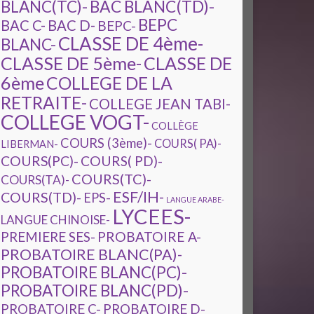
BAC BLANC(TD)-
BLANC(TC)-
BEPC
BAC C-
BAC D-
BEPC-
CLASSE DE 4ème-
BLANC-
CLASSE DE 5ème-
CLASSE DE
6ème
COLLEGE DE LA
RETRAITE-
COLLEGE JEAN TABI-
COLLEGE VOGT-
COLLÈGE
COURS (3ème)-
COURS( PA)-
LIBERMAN-
COURS(PC)-
COURS( PD)-
COURS(TC)-
COURS(TA)-
ESF/IH-
COURS(TD)-
EPS-
LANGUE ARABE-
LYCEES-
LANGUE CHINOISE-
PREMIERE SES-
PROBATOIRE A-
PROBATOIRE BLANC(PA)-
PROBATOIRE BLANC(PC)-
PROBATOIRE BLANC(PD)-
PROBATOIRE C-
PROBATOIRE D-