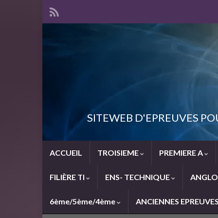
SITEWEB D'EPREUVES PO
ACCUEIL
TROISIEME
PREMIERE A
FILIÈRE TI
ENS- TECHNIQUE
ANGLO
6ème/5ème/4ème
ANCIENNES EPREUVE