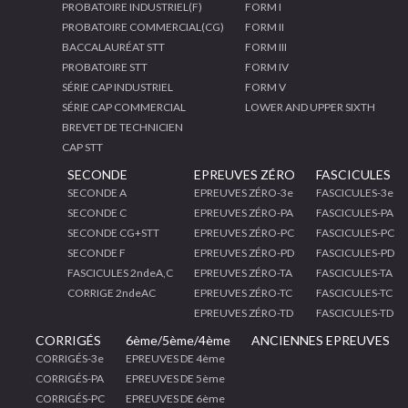
PROBATOIRE INDUSTRIEL(F)
FORM I
PROBATOIRE COMMERCIAL(CG)
FORM II
BACCALAURÉAT STT
FORM III
PROBATOIRE STT
FORM IV
SÉRIE CAP INDUSTRIEL
FORM V
SÉRIE CAP COMMERCIAL
LOWER AND UPPER SIXTH
BREVET DE TECHNICIEN
CAP STT
SECONDE
EPREUVES ZÉRO
FASCICULES
SECONDE A
EPREUVES ZÉRO-3e
FASCICULES-3e
SECONDE C
EPREUVES ZÉRO-PA
FASCICULES-PA
SECONDE CG+STT
EPREUVES ZÉRO-PC
FASCICULES-PC
SECONDE F
EPREUVES ZÉRO-PD
FASCICULES-PD
FASCICULES 2ndeA,C
EPREUVES ZÉRO-TA
FASCICULES-TA
CORRIGE 2ndeAC
EPREUVES ZÉRO-TC
FASCICULES-TC
EPREUVES ZÉRO-TD
FASCICULES-TD
CORRIGÉS
6ème/5ème/4ème
ANCIENNES EPREUVES
CORRIGÉS-3e
EPREUVES DE 4ème
CORRIGÉS-PA
EPREUVES DE 5ème
CORRIGÉS-PC
EPREUVES DE 6ème