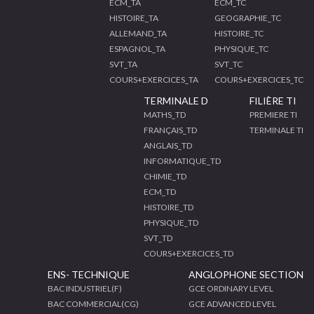
ECM_TA
ECM_TC
HISTOIRE_TA
GEOGRAPHIE_TC
ALLEMAND_TA
HISTOIRE_TC
ESPAGNOL_TA
PHYSIQUE_TC
SVT_TA
SVT_TC
COURS+EXERCICES_TA
COURS+EXERCICES_TC
TERMINALE D
FILIÈRE TI
MATHS_TD
PREMIERE TI
FRANÇAIS_TD
TERMINALE TI
ANGLAIS_TD
INFORMATIQUE_TD
CHIMIE_TD
ECM_TD
HISTOIRE_TD
PHYSIQUE_TD
SVT_TD
COURS+EXERCICES_TD
ENS- TECHNIQUE
ANGLOPHONE SECTION
BAC INDUSTRIEL(F)
GCE ORDINARY LEVEL
BAC COMMERCIAL(CG)
GCE ADVANCED LEVEL