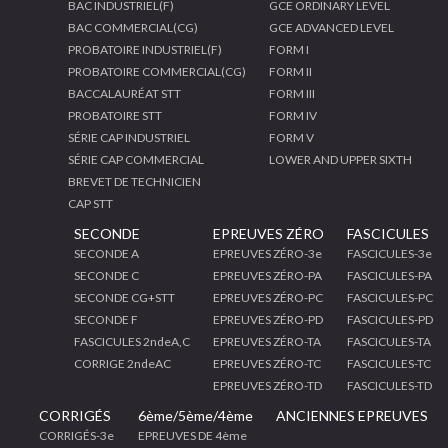
BAC INDUSTRIEL(F)
GCE ORDINARY LEVEL
BAC COMMERCIAL(CG)
GCE ADVANCED LEVEL
PROBATOIRE INDUSTRIEL(F)
FORM I
PROBATOIRE COMMERCIAL(CG)
FORM II
BACCALAURÉAT STT
FORM III
PROBATOIRE STT
FORM IV
SÉRIE CAP INDUSTRIEL
FORM V
SÉRIE CAP COMMERCIAL
LOWER AND UPPER SIXTH
BREVET DE TECHNICIEN
CAP STT
SECONDE
EPREUVES ZÉRO
FASCICULES
SECONDE A
EPREUVES ZÉRO-3e
FASCICULES-3e
SECONDE C
EPREUVES ZÉRO-PA
FASCICULES-PA
SECONDE CG+STT
EPREUVES ZÉRO-PC
FASCICULES-PC
SECONDE F
EPREUVES ZÉRO-PD
FASCICULES-PD
FASCICULES 2ndeA,C
EPREUVES ZÉRO-TA
FASCICULES-TA
CORRIGE 2ndeAC
EPREUVES ZÉRO-TC
FASCICULES-TC
EPREUVES ZÉRO-TD
FASCICULES-TD
CORRIGÉS
6ème/5ème/4ème
ANCIENNES EPREUVES
CORRIGÉS-3e
EPREUVES DE 4ème