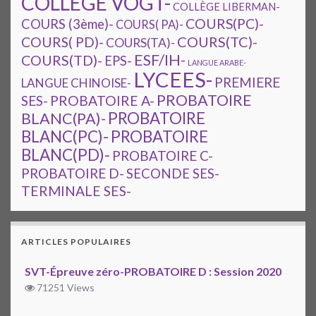
COLLEGE VOGT-
COLLÈGE LIBERMAN-
COURS(PC)-
COURS (3ème)-
COURS( PA)-
COURS(TC)-
COURS( PD)-
COURS(TA)-
ESF/IH-
COURS(TD)-
EPS-
LANGUE ARABE-
LYCEES-
PREMIERE
LANGUE CHINOISE-
PROBATOIRE
SES-
PROBATOIRE A-
PROBATOIRE
BLANC(PA)-
BLANC(PC)-
PROBATOIRE
BLANC(PD)-
PROBATOIRE C-
PROBATOIRE D-
SECONDE SES-
TERMINALE SES-
ARTICLES POPULAIRES
SVT-Épreuve zéro-PROBATOIRE D : Session 2020
71251 Views