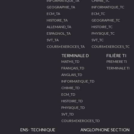
INFORMATIQUE_TA
CHIMIE_TC
GEOGRAPHIE_TA
INFORMATIQUE_TC
ECM_TA
ECM_TC
HISTOIRE_TA
GEOGRAPHIE_TC
ALLEMAND_TA
HISTOIRE_TC
ESPAGNOL_TA
PHYSIQUE_TC
SVT_TA
SVT_TC
COURS+EXERCICES_TA
COURS+EXERCICES_TC
TERMINALE D
FILIÈRE TI
MATHS_TD
PREMIERE TI
FRANÇAIS_TD
TERMINALE TI
ANGLAIS_TD
INFORMATIQUE_TD
CHIMIE_TD
ECM_TD
HISTOIRE_TD
PHYSIQUE_TD
SVT_TD
COURS+EXERCICES_TD
ENS- TECHNIQUE
ANGLOPHONE SECTION