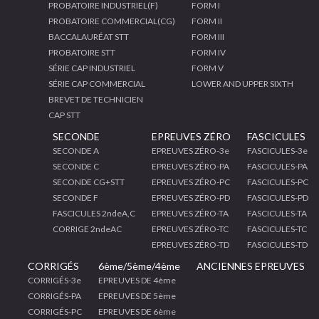
PROBATOIRE INDUSTRIEL(F)
FORM I
PROBATOIRE COMMERCIAL(CG)
FORM II
BACCALAURÉAT STT
FORM III
PROBATOIRE STT
FORM IV
SÉRIE CAP INDUSTRIEL
FORM V
SÉRIE CAP COMMERCIAL
LOWER AND UPPER SIXTH
BREVET DE TECHNICIEN
CAP STT
SECONDE
EPREUVES ZÉRO
FASCICULES
SECONDE A
EPREUVES ZÉRO-3e
FASCICULES-3e
SECONDE C
EPREUVES ZÉRO-PA
FASCICULES-PA
SECONDE CG+STT
EPREUVES ZÉRO-PC
FASCICULES-PC
SECONDE F
EPREUVES ZÉRO-PD
FASCICULES-PD
FASCICULES 2ndeA,C
EPREUVES ZÉRO-TA
FASCICULES-TA
CORRIGE 2ndeAC
EPREUVES ZÉRO-TC
FASCICULES-TC
EPREUVES ZÉRO-TD
FASCICULES-TD
CORRIGÉS
6ème/5ème/4ème
ANCIENNES EPREUVES
CORRIGÉS-3e
EPREUVES DE 4ème
CORRIGÉS-PA
EPREUVES DE 5ème
CORRIGÉS-PC
EPREUVES DE 6ème