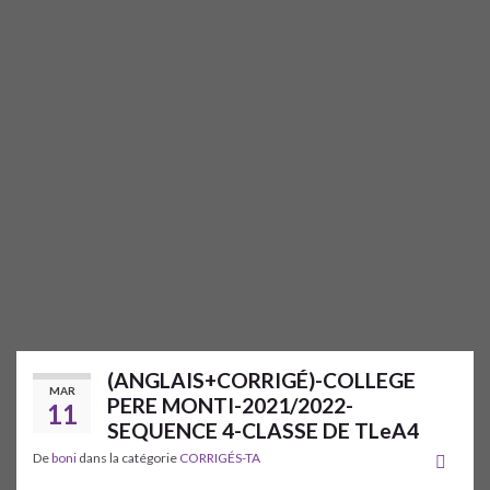
(ANGLAIS+CORRIGÉ)-COLLEGE
MAR
PERE MONTI-2021/2022-
11
SEQUENCE 4-CLASSE DE TLeA4
De
boni
dans la catégorie
CORRIGÉS-TA