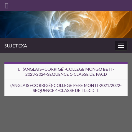
SUJETEXA
Togg
navig
(ANGLAIS+CORRIGÉ)-COLLEGE MONGO BETI-
2023/2024-SEQUENCE 1-CLASSE DE PACD
(ANGLAIS+CORRIGÉ)-COLLEGE PERE MONTI-2021/2022-
SEQUENCE 4-CLASSE DE TLeCD