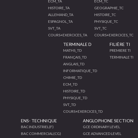
ECM_TA
ECM_TC
HISTOIRE_TA
GEOGRAPHIE_TC
ALLEMAND_TA
HISTOIRE_TC
ESPAGNOL_TA
PHYSIQUE_TC
SVT_TA
SVT_TC
COURS+EXERCICES_TA
COURS+EXERCICES_TC
TERMINALE D
FILIÈRE TI
MATHS_TD
PREMIERE TI
FRANÇAIS_TD
TERMINALE TI
ANGLAIS_TD
INFORMATIQUE_TD
CHIMIE_TD
ECM_TD
HISTOIRE_TD
PHYSIQUE_TD
SVT_TD
COURS+EXERCICES_TD
ENS- TECHNIQUE
ANGLOPHONE SECTION
BAC INDUSTRIEL(F)
GCE ORDINARY LEVEL
BAC COMMERCIAL(CG)
GCE ADVANCED LEVEL