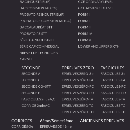
BAC INDUSTRIEL(F)
GCE ORDINARY LEVEL
BAC COMMERCIAL(CG)
GCE ADVANCED LEVEL
PROBATOIRE INDUSTRIEL(F)
FORM I
PROBATOIRE COMMERCIAL(CG)
FORM II
BACCALAURÉAT STT
FORM III
PROBATOIRE STT
FORM IV
SÉRIE CAP INDUSTRIEL
FORM V
SÉRIE CAP COMMERCIAL
LOWER AND UPPER SIXTH
BREVET DE TECHNICIEN
CAP STT
SECONDE
EPREUVES ZÉRO
FASCICULES
SECONDE A
EPREUVES ZÉRO-3e
FASCICULES-3e
SECONDE C
EPREUVES ZÉRO-PA
FASCICULES-PA
SECONDE CG+STT
EPREUVES ZÉRO-PC
FASCICULES-PC
SECONDE F
EPREUVES ZÉRO-PD
FASCICULES-PD
FASCICULES 2ndeA,C
EPREUVES ZÉRO-TA
FASCICULES-TA
CORRIGE 2ndeAC
EPREUVES ZÉRO-TC
FASCICULES-TC
EPREUVES ZÉRO-TD
FASCICULES-TD
CORRIGÉS
6ème/5ème/4ème
ANCIENNES EPREUVES
CORRIGÉS-3e
EPREUVES DE 4ème