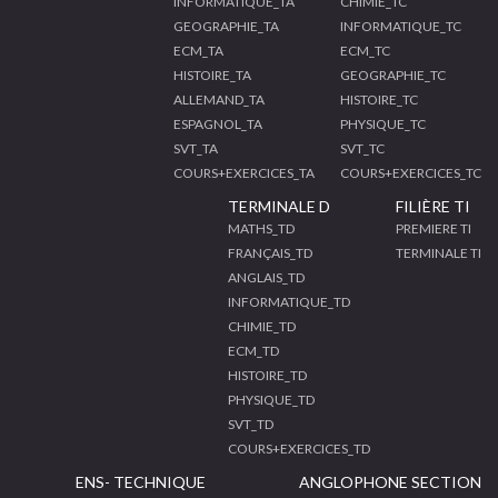
INFORMATIQUE_TA
CHIMIE_TC
GEOGRAPHIE_TA
INFORMATIQUE_TC
ECM_TA
ECM_TC
HISTOIRE_TA
GEOGRAPHIE_TC
ALLEMAND_TA
HISTOIRE_TC
ESPAGNOL_TA
PHYSIQUE_TC
SVT_TA
SVT_TC
COURS+EXERCICES_TA
COURS+EXERCICES_TC
TERMINALE D
FILIÈRE TI
MATHS_TD
PREMIERE TI
FRANÇAIS_TD
TERMINALE TI
ANGLAIS_TD
INFORMATIQUE_TD
CHIMIE_TD
ECM_TD
HISTOIRE_TD
PHYSIQUE_TD
SVT_TD
COURS+EXERCICES_TD
ENS- TECHNIQUE
ANGLOPHONE SECTION