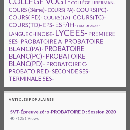
COLLEGE VOGT-
COLLÈGE LIBERMAN-
COURS(PC)-
COURS (3ème)-
COURS( PA)-
COURS(TC)-
COURS( PD)-
COURS(TA)-
ESF/IH-
COURS(TD)-
EPS-
LANGUE ARABE-
LYCEES-
PREMIERE
LANGUE CHINOISE-
PROBATOIRE
SES-
PROBATOIRE A-
PROBATOIRE
BLANC(PA)-
BLANC(PC)-
PROBATOIRE
BLANC(PD)-
PROBATOIRE C-
PROBATOIRE D-
SECONDE SES-
TERMINALE SES-
ARTICLES POPULAIRES
SVT-Épreuve zéro-PROBATOIRE D : Session 2020
71251 Views