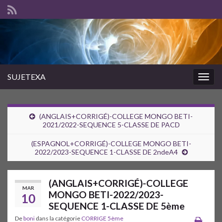
SUJETEXA
Togg
navig
(ANGLAIS+CORRIGÉ)-COLLEGE MONGO BETI-
2021/2022-SEQUENCE 5-CLASSE DE PACD
(ESPAGNOL+CORRIGÉ)-COLLEGE MONGO BETI-
2022/2023-SEQUENCE 1-CLASSE DE 2ndeA4
(ANGLAIS+CORRIGÉ)-COLLEGE
MAR
MONGO BETI-2022/2023-
10
SEQUENCE 1-CLASSE DE 5ème
De
boni
dans la catégorie
CORRIGE 5ème