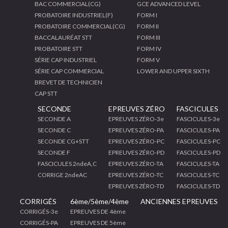
BAC COMMERCIAL(CG)
GCE ADVANCED LEVEL
PROBATOIRE INDUSTRIEL(F)
FORM I
PROBATOIRE COMMERCIAL(CG)
FORM II
BACCALAURÉAT STT
FORM III
PROBATOIRE STT
FORM IV
SÉRIE CAP INDUSTRIEL
FORM V
SÉRIE CAP COMMERCIAL
LOWER AND UPPER SIXTH
BREVET DE TECHNICIEN
CAP STT
SECONDE
EPREUVES ZÉRO
FASCICULES
SECONDE A
EPREUVES ZÉRO-3e
FASCICULES-3e
SECONDE C
EPREUVES ZÉRO-PA
FASCICULES-PA
SECONDE CG+STT
EPREUVES ZÉRO-PC
FASCICULES-PC
SECONDE F
EPREUVES ZÉRO-PD
FASCICULES-PD
FASCICULES 2ndeA,C
EPREUVES ZÉRO-TA
FASCICULES-TA
CORRIGE 2ndeAC
EPREUVES ZÉRO-TC
FASCICULES-TC
EPREUVES ZÉRO-TD
FASCICULES-TD
CORRIGÉS
6ème/5ème/4ème
ANCIENNES EPREUVES
CORRIGÉS-3e
EPREUVES DE 4ème
CORRIGÉS-PA
EPREUVES DE 5ème