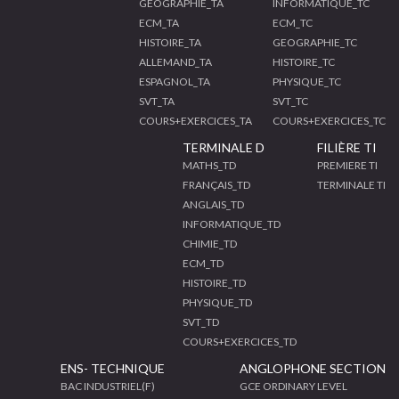
GEOGRAPHIE_TA
INFORMATIQUE_TC
ECM_TA
ECM_TC
HISTOIRE_TA
GEOGRAPHIE_TC
ALLEMAND_TA
HISTOIRE_TC
ESPAGNOL_TA
PHYSIQUE_TC
SVT_TA
SVT_TC
COURS+EXERCICES_TA
COURS+EXERCICES_TC
TERMINALE D
FILIÈRE TI
MATHS_TD
PREMIERE TI
FRANÇAIS_TD
TERMINALE TI
ANGLAIS_TD
INFORMATIQUE_TD
CHIMIE_TD
ECM_TD
HISTOIRE_TD
PHYSIQUE_TD
SVT_TD
COURS+EXERCICES_TD
ENS- TECHNIQUE
ANGLOPHONE SECTION
BAC INDUSTRIEL(F)
GCE ORDINARY LEVEL