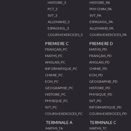
HISTOIRE_3
HISTOIRE_PA
PCT_3
PHY-CHIM_PA
SVT_3
SVT_PA
ALLEMAND_3
ESPAGNOL_PA
ESPAGNOL_3
ALLEMAND_PA
COURS+EXERCICES_3
COURS+EXERCICES_PA
PREMIERE C
PREMIERE D
FRANÇAIS_PC
MATHS_PD
MATHS_PC
FRANÇAIS_PD
ANGLAIS_PC
ANGLAIS_PD
INFORMATIQUE_PC
CHIMIE_PD
CHIMIE_PC
ECM_PD
ECM_PC
GEOGRAPHIE_PD
GEOGRAPHIE_PC
HISTOIRE_PD
HISTOIRE_PC
PHYSIQUE_PD
PHYSIQUE_PC
SVT_PD
SVT_PC
INFORMATIQUE_PD
COURS+EXERCICES_PC
COURS+EXERCICES_PD
TERMINALE A
TERMINALE C
MATHS_TA
MATHS_TC