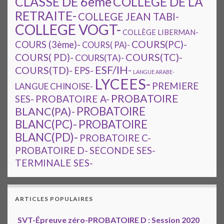
CLASSE DE 6ème
COLLEGE DE LA
RETRAITE-
COLLEGE JEAN TABI-
COLLEGE VOGT-
COLLÈGE LIBERMAN-
COURS(PC)-
COURS (3ème)-
COURS( PA)-
COURS(TC)-
COURS( PD)-
COURS(TA)-
ESF/IH-
COURS(TD)-
EPS-
LANGUE ARABE-
LYCEES-
PREMIERE
LANGUE CHINOISE-
PROBATOIRE
SES-
PROBATOIRE A-
PROBATOIRE
BLANC(PA)-
BLANC(PC)-
PROBATOIRE
BLANC(PD)-
PROBATOIRE C-
PROBATOIRE D-
SECONDE SES-
TERMINALE SES-
ARTICLES POPULAIRES
SVT-Épreuve zéro-PROBATOIRE D : Session 2020