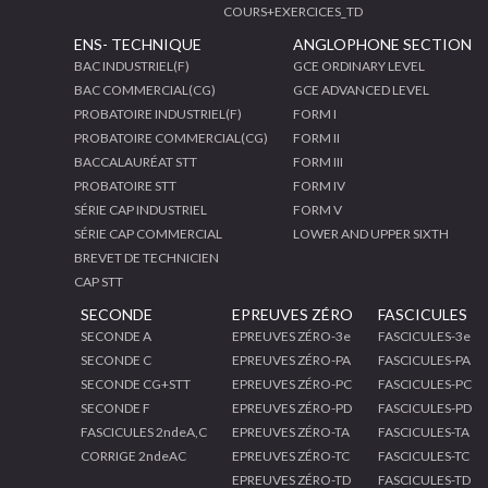
COURS+EXERCICES_TD
ENS- TECHNIQUE
ANGLOPHONE SECTION
BAC INDUSTRIEL(F)
GCE ORDINARY LEVEL
BAC COMMERCIAL(CG)
GCE ADVANCED LEVEL
PROBATOIRE INDUSTRIEL(F)
FORM I
PROBATOIRE COMMERCIAL(CG)
FORM II
BACCALAURÉAT STT
FORM III
PROBATOIRE STT
FORM IV
SÉRIE CAP INDUSTRIEL
FORM V
SÉRIE CAP COMMERCIAL
LOWER AND UPPER SIXTH
BREVET DE TECHNICIEN
CAP STT
SECONDE
EPREUVES ZÉRO
FASCICULES
SECONDE A
EPREUVES ZÉRO-3e
FASCICULES-3e
SECONDE C
EPREUVES ZÉRO-PA
FASCICULES-PA
SECONDE CG+STT
EPREUVES ZÉRO-PC
FASCICULES-PC
SECONDE F
EPREUVES ZÉRO-PD
FASCICULES-PD
FASCICULES 2ndeA,C
EPREUVES ZÉRO-TA
FASCICULES-TA
CORRIGE 2ndeAC
EPREUVES ZÉRO-TC
FASCICULES-TC
EPREUVES ZÉRO-TD
FASCICULES-TD