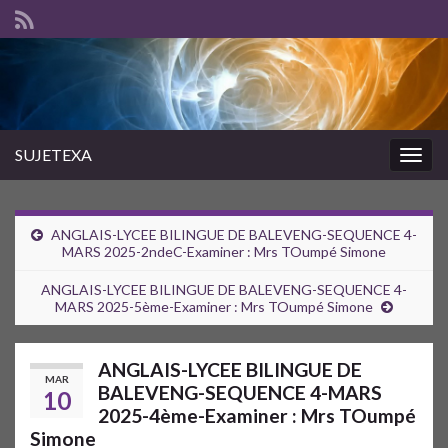
SUJETEXA
Togg
navig
ANGLAIS-LYCEE BILINGUE DE BALEVENG-SEQUENCE 4-
MARS 2025-2ndeC-Examiner : Mrs TOumpé Simone
ANGLAIS-LYCEE BILINGUE DE BALEVENG-SEQUENCE 4-
MARS 2025-5ème-Examiner : Mrs TOumpé Simone
ANGLAIS-LYCEE BILINGUE DE
MAR
BALEVENG-SEQUENCE 4-MARS
10
2025-4ème-Examiner : Mrs TOumpé
Simone