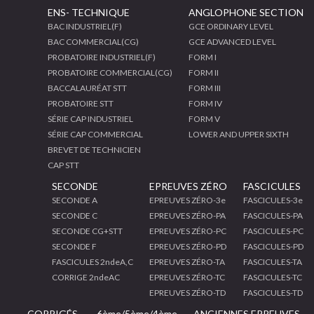
ENS- TECHNIQUE
ANGLOPHONE SECTION
BAC INDUSTRIEL(F)
GCE ORDINARY LEVEL
BAC COMMERCIAL(CG)
GCE ADVANCED LEVEL
PROBATOIRE INDUSTRIEL(F)
FORM I
PROBATOIRE COMMERCIAL(CG)
FORM II
BACCALAURÉAT STT
FORM III
PROBATOIRE STT
FORM IV
SÉRIE CAP INDUSTRIEL
FORM V
SÉRIE CAP COMMERCIAL
LOWER AND UPPER SIXTH
BREVET DE TECHNICIEN
CAP STT
SECONDE
EPREUVES ZÉRO
FASCICULES
SECONDE A
EPREUVES ZÉRO-3e
FASCICULES-3e
SECONDE C
EPREUVES ZÉRO-PA
FASCICULES-PA
SECONDE CG+STT
EPREUVES ZÉRO-PC
FASCICULES-PC
SECONDE F
EPREUVES ZÉRO-PD
FASCICULES-PD
FASCICULES 2ndeA,C
EPREUVES ZÉRO-TA
FASCICULES-TA
CORRIGE 2ndeAC
EPREUVES ZÉRO-TC
FASCICULES-TC
EPREUVES ZÉRO-TD
FASCICULES-TD
CORRIGÉS
6ème/5ème/4ème
ANCIENNES EPREUVES