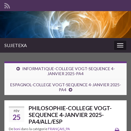
SUJETEXA
Togg
navig
INFORMATIQUE-COLLEGE VOGT-SEQUENCE 4-
JANVIER 2025-PA4
ESPAGNOL-COLLEGE VOGT-SEQUENCE 4-JANVIER 2025-
PA4
PHILOSOPHIE-COLLEGE VOGT-
FÉV
SEQUENCE 4-JANVIER 2025-
25
PA4/ALL/ESP
De
boni
dans la catégorie
FRANÇAIS_PA