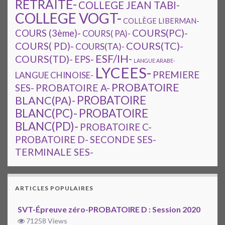
RETRAITE-
COLLEGE JEAN TABI-
COLLEGE VOGT-
COLLÈGE LIBERMAN-
COURS(PC)-
COURS (3ème)-
COURS( PA)-
COURS(TC)-
COURS( PD)-
COURS(TA)-
ESF/IH-
COURS(TD)-
EPS-
LANGUE ARABE-
LYCEES-
PREMIERE
LANGUE CHINOISE-
PROBATOIRE
SES-
PROBATOIRE A-
PROBATOIRE
BLANC(PA)-
BLANC(PC)-
PROBATOIRE
BLANC(PD)-
PROBATOIRE C-
PROBATOIRE D-
SECONDE SES-
TERMINALE SES-
ARTICLES POPULAIRES
SVT-Épreuve zéro-PROBATOIRE D : Session 2020
71258 Views