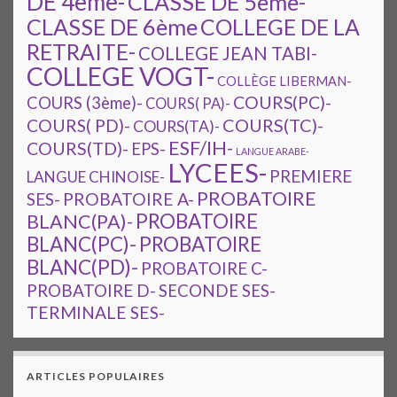
DE 4ème-
CLASSE DE 5ème-
CLASSE DE 6ème
COLLEGE DE LA
RETRAITE-
COLLEGE JEAN TABI-
COLLEGE VOGT-
COLLÈGE LIBERMAN-
COURS(PC)-
COURS (3ème)-
COURS( PA)-
COURS(TC)-
COURS( PD)-
COURS(TA)-
ESF/IH-
COURS(TD)-
EPS-
LANGUE ARABE-
LYCEES-
PREMIERE
LANGUE CHINOISE-
PROBATOIRE
SES-
PROBATOIRE A-
PROBATOIRE
BLANC(PA)-
BLANC(PC)-
PROBATOIRE
BLANC(PD)-
PROBATOIRE C-
PROBATOIRE D-
SECONDE SES-
TERMINALE SES-
ARTICLES POPULAIRES