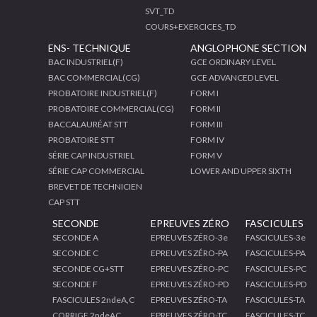
SVT_TD
COURS+EXERCICES_TD
ENS- TECHNIQUE
ANGLOPHONE SECTION
BAC INDUSTRIEL(F)
GCE ORDINARY LEVEL
BAC COMMERCIAL(CG)
GCE ADVANCED LEVEL
PROBATOIRE INDUSTRIEL(F)
FORM I
PROBATOIRE COMMERCIAL(CG)
FORM II
BACCALAURÉAT STT
FORM III
PROBATOIRE STT
FORM IV
SÉRIE CAP INDUSTRIEL
FORM V
SÉRIE CAP COMMERCIAL
LOWER AND UPPER SIXTH
BREVET DE TECHNICIEN
CAP STT
SECONDE
EPREUVES ZÉRO
FASCICULES
SECONDE A
EPREUVES ZÉRO-3e
FASCICULES-3e
SECONDE C
EPREUVES ZÉRO-PA
FASCICULES-PA
SECONDE CG+STT
EPREUVES ZÉRO-PC
FASCICULES-PC
SECONDE F
EPREUVES ZÉRO-PD
FASCICULES-PD
FASCICULES 2ndeA,C
EPREUVES ZÉRO-TA
FASCICULES-TA
CORRIGE 2ndeAC
EPREUVES ZÉRO-TC
FASCICULES-TC