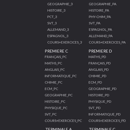
GEOGRAPHIE_3
GEOGRAPHIE_PA
HISTOIRE_3
HISTOIRE_PA
PCT_3
PHY-CHIM_PA
SVT_3
SVT_PA
ALLEMAND_3
ESPAGNOL_PA
ESPAGNOL_3
ALLEMAND_PA
COURS+EXERCICES_3
COURS+EXERCICES_PA
PREMIERE C
PREMIERE D
FRANÇAIS_PC
MATHS_PD
MATHS_PC
FRANÇAIS_PD
ANGLAIS_PC
ANGLAIS_PD
INFORMATIQUE_PC
CHIMIE_PD
CHIMIE_PC
ECM_PD
ECM_PC
GEOGRAPHIE_PD
GEOGRAPHIE_PC
HISTOIRE_PD
HISTOIRE_PC
PHYSIQUE_PD
PHYSIQUE_PC
SVT_PD
SVT_PC
INFORMATIQUE_PD
COURS+EXERCICES_PC
COURS+EXERCICES_PD
TERMINALE A
TERMINALE C