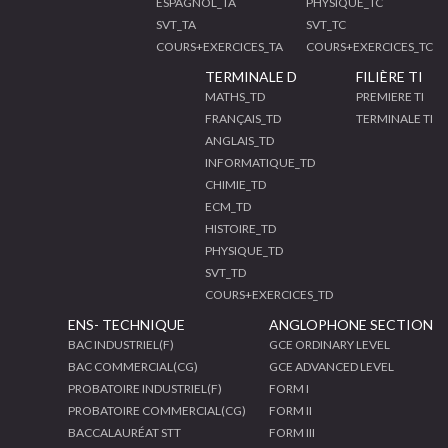
ESPAGNOL_TA
PHYSIQUE_TC
SVT_TA
SVT_TC
COURS+EXERCICES_TA
COURS+EXERCICES_TC
TERMINALE D
FILIÈRE TI
MATHS_TD
PREMIERE TI
FRANÇAIS_TD
TERMINALE TI
ANGLAIS_TD
INFORMATIQUE_TD
CHIMIE_TD
ECM_TD
HISTOIRE_TD
PHYSIQUE_TD
SVT_TD
COURS+EXERCICES_TD
ENS- TECHNIQUE
ANGLOPHONE SECTION
BAC INDUSTRIEL(F)
GCE ORDINARY LEVEL
BAC COMMERCIAL(CG)
GCE ADVANCED LEVEL
PROBATOIRE INDUSTRIEL(F)
FORM I
PROBATOIRE COMMERCIAL(CG)
FORM II
BACCALAURÉAT STT
FORM III