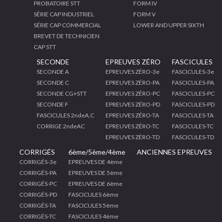
PROBATOIRE STT
FORM IV
SÉRIE CAP INDUSTRIEL
FORM V
SÉRIE CAP COMMERCIAL
LOWER AND UPPER SIXTH
BREVET DE TECHNICIEN
CAP STT
SECONDE
EPREUVES ZÉRO
FASCICULES
SECONDE A
EPREUVES ZÉRO-3e
FASCICULES-3e
SECONDE C
EPREUVES ZÉRO-PA
FASCICULES-PA
SECONDE CG+STT
EPREUVES ZÉRO-PC
FASCICULES-PC
SECONDE F
EPREUVES ZÉRO-PD
FASCICULES-PD
FASCICULES 2ndeA,C
EPREUVES ZÉRO-TA
FASCICULES-TA
CORRIGE 2ndeAC
EPREUVES ZÉRO-TC
FASCICULES-TC
EPREUVES ZÉRO-TD
FASCICULES-TD
CORRIGÉS
6ème/5ème/4ème
ANCIENNES EPREUVES
CORRIGÉS-3e
EPREUVES DE 4ème
CORRIGÉS-PA
EPREUVES DE 5ème
CORRIGÉS-PC
EPREUVES DE 6ème
CORRIGÉS-PD
FASCICULES 6ème
CORRIGÉS-TA
FASCICULES 5ème
CORRIGÉS-TC
FASCICULES 4ème