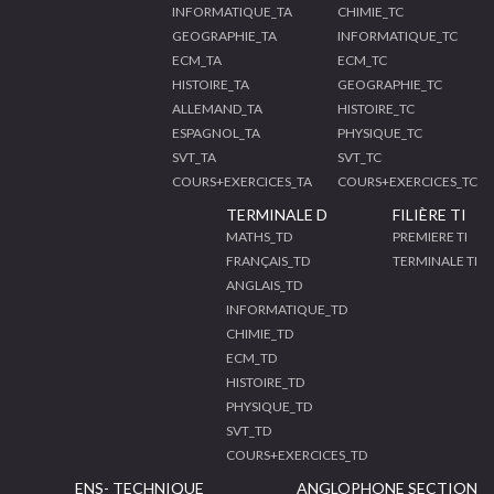
INFORMATIQUE_TA
CHIMIE_TC
GEOGRAPHIE_TA
INFORMATIQUE_TC
ECM_TA
ECM_TC
HISTOIRE_TA
GEOGRAPHIE_TC
ALLEMAND_TA
HISTOIRE_TC
ESPAGNOL_TA
PHYSIQUE_TC
SVT_TA
SVT_TC
COURS+EXERCICES_TA
COURS+EXERCICES_TC
TERMINALE D
FILIÈRE TI
MATHS_TD
PREMIERE TI
FRANÇAIS_TD
TERMINALE TI
ANGLAIS_TD
INFORMATIQUE_TD
CHIMIE_TD
ECM_TD
HISTOIRE_TD
PHYSIQUE_TD
SVT_TD
COURS+EXERCICES_TD
ENS- TECHNIQUE
ANGLOPHONE SECTION