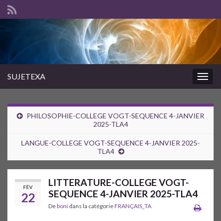
SUJETEXA
Togg
navig
PHILOSOPHIE-COLLEGE VOGT-SEQUENCE 4-JANVIER
2025-TLA4
LANGUE-COLLEGE VOGT-SEQUENCE 4-JANVIER 2025-
TLA4
LITTERATURE-COLLEGE VOGT-
FÉV
SEQUENCE 4-JANVIER 2025-TLA4
22
De
boni
dans la catégorie
FRANÇAIS_TA