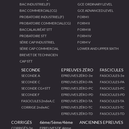
BAC INDUSTRIEL(F)
GCE ORDINARY LEVEL
BAC COMMERCIAL(CG)
GCE ADVANCED LEVEL
PROBATOIRE INDUSTRIEL(F)
FORM I
PROBATOIRE COMMERCIAL(CG)
FORM II
BACCALAURÉAT STT
FORM III
PROBATOIRE STT
FORM IV
SÉRIE CAP INDUSTRIEL
FORM V
SÉRIE CAP COMMERCIAL
LOWER AND UPPER SIXTH
BREVET DE TECHNICIEN
CAP STT
SECONDE
EPREUVES ZÉRO
FASCICULES
SECONDE A
EPREUVES ZÉRO-3e
FASCICULES-3e
SECONDE C
EPREUVES ZÉRO-PA
FASCICULES-PA
SECONDE CG+STT
EPREUVES ZÉRO-PC
FASCICULES-PC
SECONDE F
EPREUVES ZÉRO-PD
FASCICULES-PD
FASCICULES 2ndeA,C
EPREUVES ZÉRO-TA
FASCICULES-TA
CORRIGE 2ndeAC
EPREUVES ZÉRO-TC
FASCICULES-TC
EPREUVES ZÉRO-TD
FASCICULES-TD
CORRIGÉS
6ème/5ème/4ème
ANCIENNES EPREUVES
CORRIGÉS-3e
EPREUVES DE 4ème