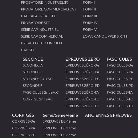
PROBATOIRE INDUSTRIEL(F)
FORM I
PROBATOIRE COMMERCIAL(CG)
FORM II
BACCALAURÉAT STT
FORM III
PROBATOIRE STT
FORM IV
SÉRIE CAP INDUSTRIEL
FORM V
SÉRIE CAP COMMERCIAL
LOWER AND UPPER SIXTH
BREVET DE TECHNICIEN
CAP STT
SECONDE
EPREUVES ZÉRO
FASCICULES
SECONDE A
EPREUVES ZÉRO-3e
FASCICULES-3e
SECONDE C
EPREUVES ZÉRO-PA
FASCICULES-PA
SECONDE CG+STT
EPREUVES ZÉRO-PC
FASCICULES-PC
SECONDE F
EPREUVES ZÉRO-PD
FASCICULES-PD
FASCICULES 2ndeA,C
EPREUVES ZÉRO-TA
FASCICULES-TA
CORRIGE 2ndeAC
EPREUVES ZÉRO-TC
FASCICULES-TC
EPREUVES ZÉRO-TD
FASCICULES-TD
CORRIGÉS
6ème/5ème/4ème
ANCIENNES EPREUVES
CORRIGÉS-3e
EPREUVES DE 4ème
CORRIGÉS-PA
EPREUVES DE 5ème
CORRIGÉS-PC
EPREUVES DE 6ème