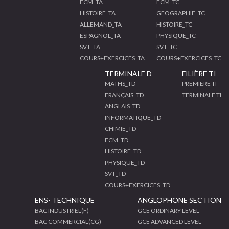
ECM_TA
ECM_TC
HISTOIRE_TA
GEOGRAPHIE_TC
ALLEMAND_TA
HISTOIRE_TC
ESPAGNOL_TA
PHYSIQUE_TC
SVT_TA
SVT_TC
COURS+EXERCICES_TA
COURS+EXERCICES_TC
TERMINALE D
FILIÈRE TI
MATHS_TD
PREMIERE TI
FRANÇAIS_TD
TERMINALE TI
ANGLAIS_TD
INFORMATIQUE_TD
CHIMIE_TD
ECM_TD
HISTOIRE_TD
PHYSIQUE_TD
SVT_TD
COURS+EXERCICES_TD
ENS- TECHNIQUE
ANGLOPHONE SECTION
BAC INDUSTRIEL(F)
GCE ORDINARY LEVEL
BAC COMMERCIAL(CG)
GCE ADVANCED LEVEL