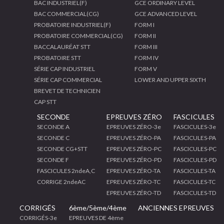
BAC INDUSTRIEL(F)
GCE ORDINARY LEVEL
BAC COMMERCIAL(CG)
GCE ADVANCED LEVEL
PROBATOIRE INDUSTRIEL(F)
FORM I
PROBATOIRE COMMERCIAL(CG)
FORM II
BACCALAURÉAT STT
FORM III
PROBATOIRE STT
FORM IV
SÉRIE CAP INDUSTRIEL
FORM V
SÉRIE CAP COMMERCIAL
LOWER AND UPPER SIXTH
BREVET DE TECHNICIEN
CAP STT
SECONDE
EPREUVES ZÉRO
FASCICULES
SECONDE A
EPREUVES ZÉRO-3e
FASCICULES-3e
SECONDE C
EPREUVES ZÉRO-PA
FASCICULES-PA
SECONDE CG+STT
EPREUVES ZÉRO-PC
FASCICULES-PC
SECONDE F
EPREUVES ZÉRO-PD
FASCICULES-PD
FASCICULES 2ndeA,C
EPREUVES ZÉRO-TA
FASCICULES-TA
CORRIGE 2ndeAC
EPREUVES ZÉRO-TC
FASCICULES-TC
EPREUVES ZÉRO-TD
FASCICULES-TD
CORRIGÉS
6ème/5ème/4ème
ANCIENNES EPREUVES
CORRIGÉS-3e
EPREUVES DE 4ème