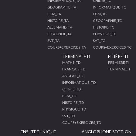
INFORMATIQUE_TA
CHIMIE_TC
GEOGRAPHIE_TA
INFORMATIQUE_TC
ECM_TA
ECM_TC
HISTOIRE_TA
GEOGRAPHIE_TC
ALLEMAND_TA
HISTOIRE_TC
ESPAGNOL_TA
PHYSIQUE_TC
SVT_TA
SVT_TC
COURS+EXERCICES_TA
COURS+EXERCICES_TC
TERMINALE D
FILIÈRE TI
MATHS_TD
PREMIERE TI
FRANÇAIS_TD
TERMINALE TI
ANGLAIS_TD
INFORMATIQUE_TD
CHIMIE_TD
ECM_TD
HISTOIRE_TD
PHYSIQUE_TD
SVT_TD
COURS+EXERCICES_TD
ENS- TECHNIQUE
ANGLOPHONE SECTION