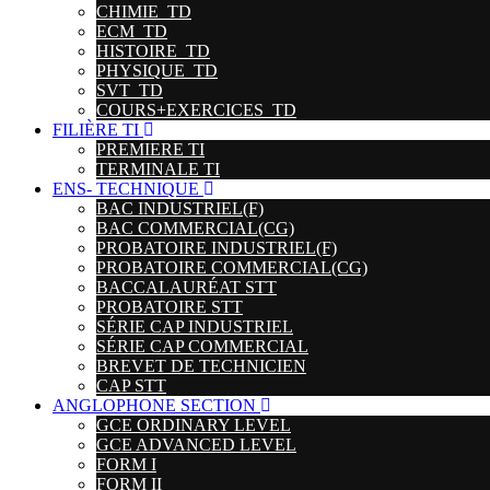
CHIMIE_TD
ECM_TD
HISTOIRE_TD
PHYSIQUE_TD
SVT_TD
COURS+EXERCICES_TD
FILIÈRE TI
PREMIERE TI
TERMINALE TI
ENS- TECHNIQUE
BAC INDUSTRIEL(F)
BAC COMMERCIAL(CG)
PROBATOIRE INDUSTRIEL(F)
PROBATOIRE COMMERCIAL(CG)
BACCALAURÉAT STT
PROBATOIRE STT
SÉRIE CAP INDUSTRIEL
SÉRIE CAP COMMERCIAL
BREVET DE TECHNICIEN
CAP STT
ANGLOPHONE SECTION
GCE ORDINARY LEVEL
GCE ADVANCED LEVEL
FORM I
FORM II