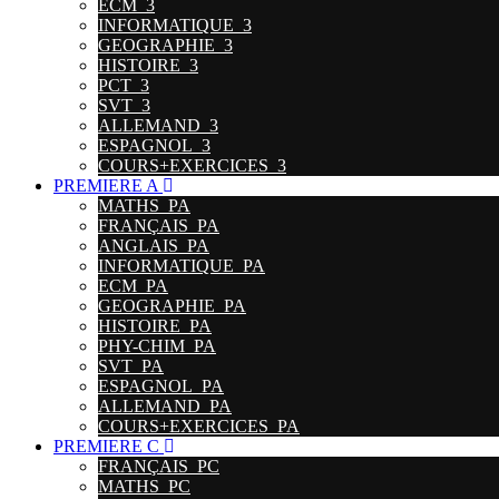
ECM_3
INFORMATIQUE_3
GEOGRAPHIE_3
HISTOIRE_3
PCT_3
SVT_3
ALLEMAND_3
ESPAGNOL_3
COURS+EXERCICES_3
PREMIERE A
MATHS_PA
FRANÇAIS_PA
ANGLAIS_PA
INFORMATIQUE_PA
ECM_PA
GEOGRAPHIE_PA
HISTOIRE_PA
PHY-CHIM_PA
SVT_PA
ESPAGNOL_PA
ALLEMAND_PA
COURS+EXERCICES_PA
PREMIERE C
FRANÇAIS_PC
MATHS_PC