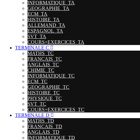
INFORMATIQUE_TA
GEOGRAPHIE_TA
ECM_TA
HISTOIRE_TA
ALLEMAND_TA
ESPAGNOL_TA
SVT_TA
COURS+EXERCICES_TA
TERMINALE C
MATHS_TC
FRANÇAIS_TC
ANGLAIS_TC
CHIMIE_TC
INFORMATIQUE_TC
ECM_TC
GEOGRAPHIE_TC
HISTOIRE_TC
PHYSIQUE_TC
SVT_TC
COURS+EXERCICES_TC
TERMINALE D
MATHS_TD
FRANÇAIS_TD
ANGLAIS_TD
INFORMATIQUE_TD