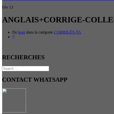
Fév
13
ANGLAIS+CORRIGE-COLLEGE
De
boni
dans la catégorie
CORRIGÉS-TA
RECHERCHES
CONTACT WHATSAPP