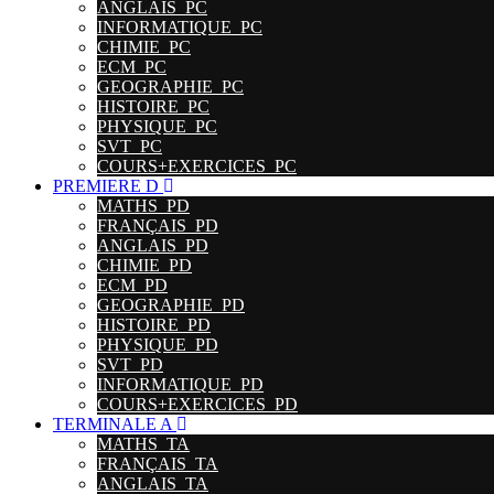
ANGLAIS_PC
INFORMATIQUE_PC
CHIMIE_PC
ECM_PC
GEOGRAPHIE_PC
HISTOIRE_PC
PHYSIQUE_PC
SVT_PC
COURS+EXERCICES_PC
PREMIERE D
MATHS_PD
FRANÇAIS_PD
ANGLAIS_PD
CHIMIE_PD
ECM_PD
GEOGRAPHIE_PD
HISTOIRE_PD
PHYSIQUE_PD
SVT_PD
INFORMATIQUE_PD
COURS+EXERCICES_PD
TERMINALE A
MATHS_TA
FRANÇAIS_TA
ANGLAIS_TA