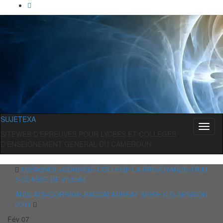
SUJETEXA
Toggl
SITEWEB D'EPREUVES POUR LYCEES ET COLLEGES
naviga
D'ENSEIGNEMENT GENERAL DU CAMEROUN
ESPAGNOL+CORRIGE-COLLEGE LA PREVOYANCE-TRIM
3-CLASSE DE 2ndeA4
ANGLAIS+CORRIGÉ-BACCALAUREAT SERIE C,D-SESSION
2001
Fév
07