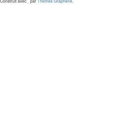
Construit avec
par
Thèmes Graphene
.
Contact
Us