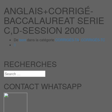
ANGLAIS+CORRIGÉ-
BACCALAUREAT SERIE
C,D-SESSION 2000
De
boni
dans la catégorie
CORRIGÉS-TA
,
CORRIGÉS-TC
RECHERCHES
CONTACT WHATSAPP