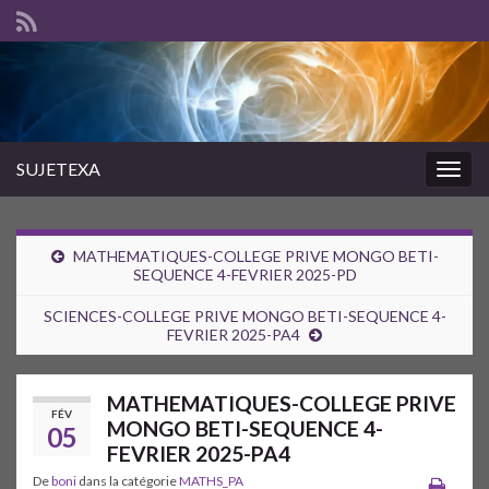
SUJETEXA
Togg
navig
MATHEMATIQUES-COLLEGE PRIVE MONGO BETI-
SEQUENCE 4-FEVRIER 2025-PD
SCIENCES-COLLEGE PRIVE MONGO BETI-SEQUENCE 4-
FEVRIER 2025-PA4
MATHEMATIQUES-COLLEGE PRIVE
FÉV
MONGO BETI-SEQUENCE 4-
05
FEVRIER 2025-PA4
De
boni
dans la catégorie
MATHS_PA