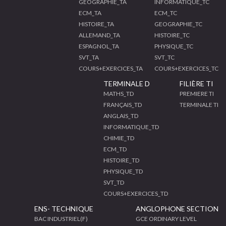
GEOGRAPHIE_TA
INFORMATIQUE_TC
ECM_TA
ECM_TC
HISTOIRE_TA
GEOGRAPHIE_TC
ALLEMAND_TA
HISTOIRE_TC
ESPAGNOL_TA
PHYSIQUE_TC
SVT_TA
SVT_TC
COURS+EXERCICES_TA
COURS+EXERCICES_TC
TERMINALE D
FILIÈRE TI
MATHS_TD
PREMIERE TI
FRANÇAIS_TD
TERMINALE TI
ANGLAIS_TD
INFORMATIQUE_TD
CHIMIE_TD
ECM_TD
HISTOIRE_TD
PHYSIQUE_TD
SVT_TD
COURS+EXERCICES_TD
ENS- TECHNIQUE
ANGLOPHONE SECTION
BAC INDUSTRIEL(F)
GCE ORDINARY LEVEL