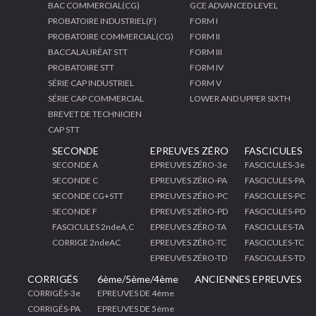
BAC COMMERCIAL(CG)
GCE ADVANCED LEVEL
PROBATOIRE INDUSTRIEL(F)
FORM I
PROBATOIRE COMMERCIAL(CG)
FORM II
BACCALAURÉAT STT
FORM III
PROBATOIRE STT
FORM IV
SÉRIE CAP INDUSTRIEL
FORM V
SÉRIE CAP COMMERCIAL
LOWER AND UPPER SIXTH
BREVET DE TECHNICIEN
CAP STT
SECONDE
EPREUVES ZÉRO
FASCICULES
SECONDE A
EPREUVES ZÉRO-3e
FASCICULES-3e
SECONDE C
EPREUVES ZÉRO-PA
FASCICULES-PA
SECONDE CG+STT
EPREUVES ZÉRO-PC
FASCICULES-PC
SECONDE F
EPREUVES ZÉRO-PD
FASCICULES-PD
FASCICULES 2ndeA,C
EPREUVES ZÉRO-TA
FASCICULES-TA
CORRIGE 2ndeAC
EPREUVES ZÉRO-TC
FASCICULES-TC
EPREUVES ZÉRO-TD
FASCICULES-TD
CORRIGÉS
6ème/5ème/4ème
ANCIENNES EPREUVES
CORRIGÉS-3e
EPREUVES DE 4ème
CORRIGÉS-PA
EPREUVES DE 5ème