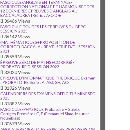
FASCICULE-ANGLAIS EN TERMINALE-
CORRECTION NATIONALE ET HARMONISÉE DES
12 DERNIERES EPREUVES D’ANGLAIS AU
BACCALAUREAT-Série : A-C-D-E
36466 Views
FASCICULE TOUTES LES EPREUVES DU BEPC
SESSION 2025
36142 Views
(MATHÉMATIQUES+PROPOSITION DE
CORRIGÉ)-BACCALAURÉAT -SÉRIE D/TI-SESSION
2021
35558 Views
ÉPREUVE ZÉRO DE MATHS+CORRIGÉ-
PROBATOIRE D-SESSION 2022
32020 Views
EPREUVE D’INFORMATIQUE THEORIQUE-Examen
: PROBATOIRE Série : A, ABI, SH, AC-
31926 Views
CALENDRIERS DES EXAMENS OFFICIELS MINESEC
2025
31887 Views
FASCICULE-PHYSIQUE Probatoire – Sujets
Corrigés Premières C, E (Emmanuel Simo, Maurice
Noumbissi)
30678 Views
ANGLAIS-PROBATOIRE EPREUVE ZERO-SESSION