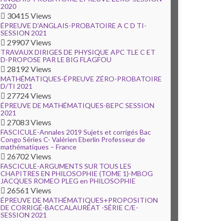
2020
30415 Views
ÉPREUVE D’ANGLAIS-PROBATOIRE A C D TI-
SESSION 2021
29907 Views
TRAVAUX DIRIGES DE PHYSIQUE APC TLE C ET
D-PROPOSE PAR LE BIG FLAGFOU
28192 Views
MATHÉMATIQUES-ÉPREUVE ZÉRO-PROBATOIRE
D/TI 2021
27724 Views
ÉPREUVE DE MATHÉMATIQUES-BEPC SESSION
2021
27083 Views
FASCICULE-Annales 2019 Sujets et corrigés Bac
Congo Séries C- Valérien Eberlin Professeur de
mathématiques – France
26702 Views
FASCICULE-ARGUMENTS SUR TOUS LES
CHAPITRES EN PHILOSOPHIE (TOME 1)-MBOG
JACQUES ROMEO PLEG en PHILOSOPHIE
26561 Views
ÉPREUVE DE MATHÉMATIQUES+PROPOSITION
DE CORRIGÉ-BACCALAURÉAT -SÉRIE C/E-
SESSION 2021