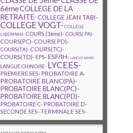
CLASSE DE 5ème-
CLASSE DE
6ème
COLLEGE DE LA
RETRAITE-
COLLEGE JEAN TABI-
COLLEGE VOGT-
COLLÈGE
COURS (3ème)-
COURS( PA)-
LIBERMAN-
COURS(PC)-
COURS( PD)-
COURS(TC)-
COURS(TA)-
ESF/IH-
COURS(TD)-
EPS-
LANGUE ARABE-
LYCEES-
LANGUE CHINOISE-
PREMIERE SES-
PROBATOIRE A-
PROBATOIRE BLANC(PA)-
PROBATOIRE BLANC(PC)-
PROBATOIRE BLANC(PD)-
PROBATOIRE C-
PROBATOIRE D-
TERMINALE SES-
SECONDE SES-
ARTICLES POPULAIRES