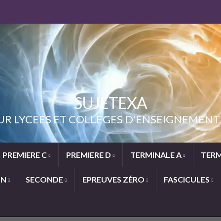
SUJETEXA
UR LYCEES ET COLLEGES D'ENSEIGNEME
PREMIERE C
PREMIERE D
TERMINALE A
TERM
ON
SECONDE
EPREUVES ZÉRO
FASCICULES