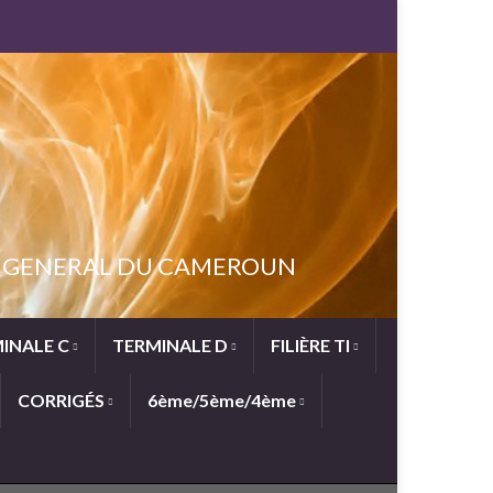
NT GENERAL DU CAMEROUN
INALE C
TERMINALE D
FILIÈRE TI
CORRIGÉS
6ème/5ème/4ème