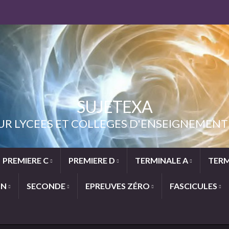
SUJETEXA
UR LYCEES ET COLLEGES D'ENSEIGNEME
PREMIERE C
PREMIERE D
TERMINALE A
TERM
ON
SECONDE
EPREUVES ZÉRO
FASCICULES