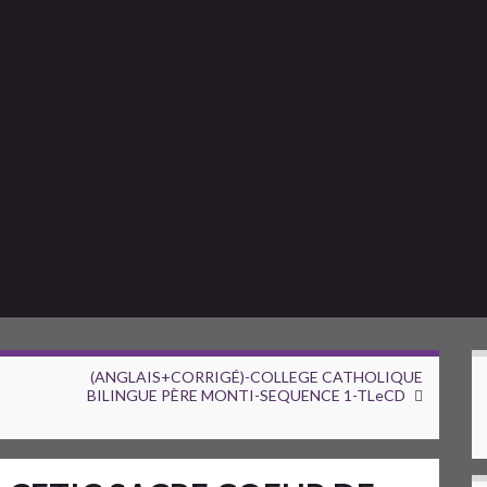
(ANGLAIS+CORRIGÉ)-COLLEGE CATHOLIQUE
BILINGUE PÈRE MONTI-SEQUENCE 1-TLeCD