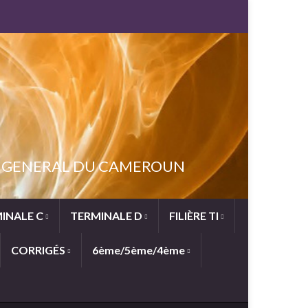
NT GENERAL DU CAMEROUN
INALE C
TERMINALE D
FILIÈRE TI
CORRIGÉS
6ème/5ème/4ème