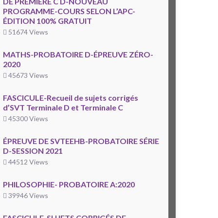
DE PREMIÈRE C D-NOUVEAU
PROGRAMME-COURS SELON L’APC-
ÉDITION 100% GRATUIT
51674 Views
MATHS-PROBATOIRE D-ÉPREUVE ZÉRO-
2020
45673 Views
FASCICULE-Recueil de sujets corrigés
d’SVT Terminale D et Terminale C
45300 Views
ÉPREUVE DE SVTEEHB-PROBATOIRE SÉRIE
D-SESSION 2021
44512 Views
PHILOSOPHIE- PROBATOIRE A:2020
39946 Views
FASCICULE-SUJETS CORRIGÉS DE