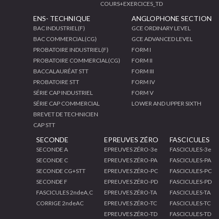
COURS+EXERCICES_TD
ENS- TECHNIQUE
ANGLOPHONE SECTION
BAC INDUSTRIEL(F)
GCE ORDINARY LEVEL
BAC COMMERCIAL(CG)
GCE ADVANCED LEVEL
PROBATOIRE INDUSTRIEL(F)
FORM I
PROBATOIRE COMMERCIAL(CG)
FORM II
BACCALAURÉAT STT
FORM III
PROBATOIRE STT
FORM IV
SÉRIE CAP INDUSTRIEL
FORM V
SÉRIE CAP COMMERCIAL
LOWER AND UPPER SIXTH
BREVET DE TECHNICIEN
CAP STT
SECONDE
EPREUVES ZÉRO
FASCICULES
SECONDE A
EPREUVES ZÉRO-3e
FASCICULES-3e
SECONDE C
EPREUVES ZÉRO-PA
FASCICULES-PA
SECONDE CG+STT
EPREUVES ZÉRO-PC
FASCICULES-PC
SECONDE F
EPREUVES ZÉRO-PD
FASCICULES-PD
FASCICULES 2ndeA,C
EPREUVES ZÉRO-TA
FASCICULES-TA
CORRIGE 2ndeAC
EPREUVES ZÉRO-TC
FASCICULES-TC
EPREUVES ZÉRO-TD
FASCICULES-TD