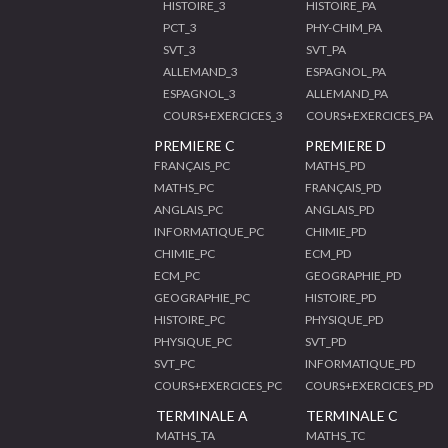
HISTOIRE_3
HISTOIRE_PA
PCT_3
PHY-CHIM_PA
SVT_3
SVT_PA
ALLEMAND_3
ESPAGNOL_PA
ESPAGNOL_3
ALLEMAND_PA
COURS+EXERCICES_3
COURS+EXERCICES_PA
PREMIERE C
PREMIERE D
FRANÇAIS_PC
MATHS_PD
MATHS_PC
FRANÇAIS_PD
ANGLAIS_PC
ANGLAIS_PD
INFORMATIQUE_PC
CHIMIE_PD
CHIMIE_PC
ECM_PD
ECM_PC
GEOGRAPHIE_PD
GEOGRAPHIE_PC
HISTOIRE_PD
HISTOIRE_PC
PHYSIQUE_PD
PHYSIQUE_PC
SVT_PD
SVT_PC
INFORMATIQUE_PD
COURS+EXERCICES_PC
COURS+EXERCICES_PD
TERMINALE A
TERMINALE C
MATHS_TA
MATHS_TC