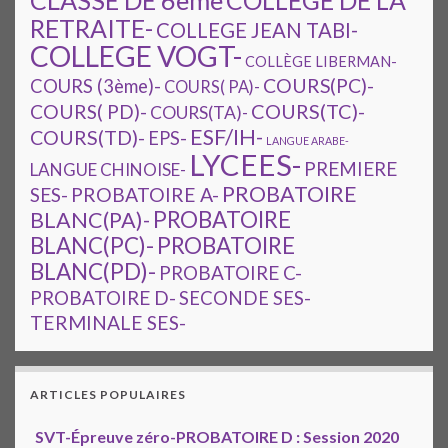
CLASSE DE 6ème
COLLEGE DE LA
RETRAITE-
COLLEGE JEAN TABI-
COLLEGE VOGT-
COLLÈGE LIBERMAN-
COURS(PC)-
COURS (3ème)-
COURS( PA)-
COURS(TC)-
COURS( PD)-
COURS(TA)-
ESF/IH-
COURS(TD)-
EPS-
LANGUE ARABE-
LYCEES-
PREMIERE
LANGUE CHINOISE-
PROBATOIRE
SES-
PROBATOIRE A-
PROBATOIRE
BLANC(PA)-
BLANC(PC)-
PROBATOIRE
BLANC(PD)-
PROBATOIRE C-
PROBATOIRE D-
SECONDE SES-
TERMINALE SES-
ARTICLES POPULAIRES
SVT-Épreuve zéro-PROBATOIRE D : Session 2020