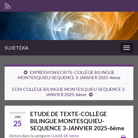
SUJETEXA
Togg
navig
EXPRESSION ECRITE-COLLÈGE BILINGUE
MONTESQUIEU-SEQUENCE 3-JANVIER 2025-4ème
ECM-COLLÈGE BILINGUE MONTESQUIEU-SEQUENCE 3-
JANVIER 2025-6ème
ETUDE DE TEXTE-COLLÈGE
JAN
BILINGUE MONTESQUIEU-
25
SEQUENCE 3-JANVIER 2025-6ème
De
boni
dans la catégorie
CLASSE DE 6ème