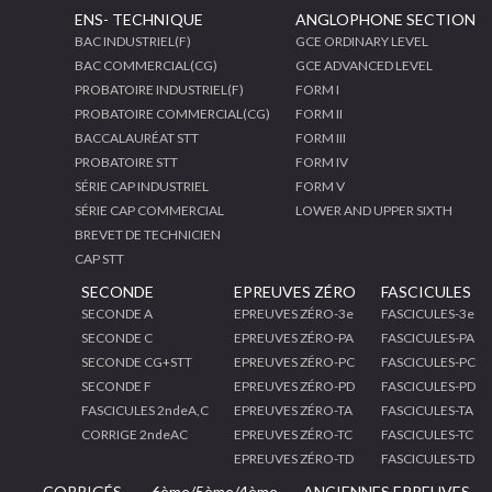
ENS- TECHNIQUE
ANGLOPHONE SECTION
BAC INDUSTRIEL(F)
GCE ORDINARY LEVEL
BAC COMMERCIAL(CG)
GCE ADVANCED LEVEL
PROBATOIRE INDUSTRIEL(F)
FORM I
PROBATOIRE COMMERCIAL(CG)
FORM II
BACCALAURÉAT STT
FORM III
PROBATOIRE STT
FORM IV
SÉRIE CAP INDUSTRIEL
FORM V
SÉRIE CAP COMMERCIAL
LOWER AND UPPER SIXTH
BREVET DE TECHNICIEN
CAP STT
SECONDE
EPREUVES ZÉRO
FASCICULES
SECONDE A
EPREUVES ZÉRO-3e
FASCICULES-3e
SECONDE C
EPREUVES ZÉRO-PA
FASCICULES-PA
SECONDE CG+STT
EPREUVES ZÉRO-PC
FASCICULES-PC
SECONDE F
EPREUVES ZÉRO-PD
FASCICULES-PD
FASCICULES 2ndeA,C
EPREUVES ZÉRO-TA
FASCICULES-TA
CORRIGE 2ndeAC
EPREUVES ZÉRO-TC
FASCICULES-TC
EPREUVES ZÉRO-TD
FASCICULES-TD
CORRIGÉS
6ème/5ème/4ème
ANCIENNES EPREUVES