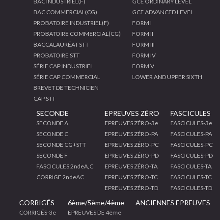
BAC INDUSTRIEL(F)
GCE ORDINARY LEVEL
BAC COMMERCIAL(CG)
GCE ADVANCED LEVEL
PROBATOIRE INDUSTRIEL(F)
FORM I
PROBATOIRE COMMERCIAL(CG)
FORM II
BACCALAURÉAT STT
FORM III
PROBATOIRE STT
FORM IV
SÉRIE CAP INDUSTRIEL
FORM V
SÉRIE CAP COMMERCIAL
LOWER AND UPPER SIXTH
BREVET DE TECHNICIEN
CAP STT
SECONDE
EPREUVES ZÉRO
FASCICULES
SECONDE A
EPREUVES ZÉRO-3e
FASCICULES-3e
SECONDE C
EPREUVES ZÉRO-PA
FASCICULES-PA
SECONDE CG+STT
EPREUVES ZÉRO-PC
FASCICULES-PC
SECONDE F
EPREUVES ZÉRO-PD
FASCICULES-PD
FASCICULES 2ndeA,C
EPREUVES ZÉRO-TA
FASCICULES-TA
CORRIGE 2ndeAC
EPREUVES ZÉRO-TC
FASCICULES-TC
EPREUVES ZÉRO-TD
FASCICULES-TD
CORRIGÉS
6ème/5ème/4ème
ANCIENNES EPREUVES
CORRIGÉS-3e
EPREUVES DE 4ème