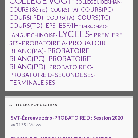
COLLEGE VOGT-
COLLÈGE LIBERMAN-
COURS(PC)-
COURS (3ème)-
COURS( PA)-
COURS(TC)-
COURS( PD)-
COURS(TA)-
ESF/IH-
COURS(TD)-
EPS-
LANGUE ARABE-
LYCEES-
PREMIERE
LANGUE CHINOISE-
PROBATOIRE
SES-
PROBATOIRE A-
PROBATOIRE
BLANC(PA)-
BLANC(PC)-
PROBATOIRE
BLANC(PD)-
PROBATOIRE C-
PROBATOIRE D-
SECONDE SES-
TERMINALE SES-
ARTICLES POPULAIRES
SVT-Épreuve zéro-PROBATOIRE D : Session 2020
71251 Views