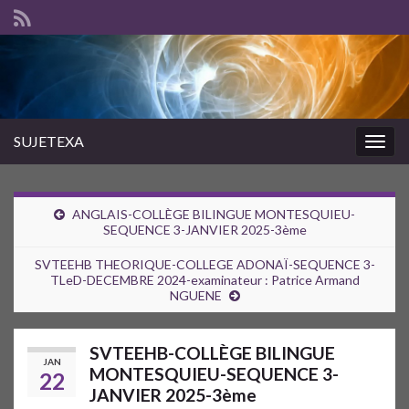
SUJETEXA
Togg
navig
ANGLAIS-COLLÈGE BILINGUE MONTESQUIEU-
SEQUENCE 3-JANVIER 2025-3ème
SVTEEHB THEORIQUE-COLLEGE ADONAÏ-SEQUENCE 3-
TLeD-DECEMBRE 2024-examinateur : Patrice Armand
NGUENE
SVTEEHB-COLLÈGE BILINGUE
JAN
MONTESQUIEU-SEQUENCE 3-
22
JANVIER 2025-3ème