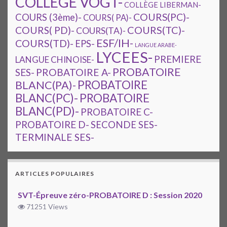
COLLEGE VOGT-
COLLÈGE LIBERMAN-
COURS(PC)-
COURS (3ème)-
COURS( PA)-
COURS(TC)-
COURS( PD)-
COURS(TA)-
ESF/IH-
COURS(TD)-
EPS-
LANGUE ARABE-
LYCEES-
PREMIERE
LANGUE CHINOISE-
PROBATOIRE
SES-
PROBATOIRE A-
PROBATOIRE
BLANC(PA)-
BLANC(PC)-
PROBATOIRE
BLANC(PD)-
PROBATOIRE C-
PROBATOIRE D-
SECONDE SES-
TERMINALE SES-
ARTICLES POPULAIRES
SVT-Épreuve zéro-PROBATOIRE D : Session 2020
71251 Views