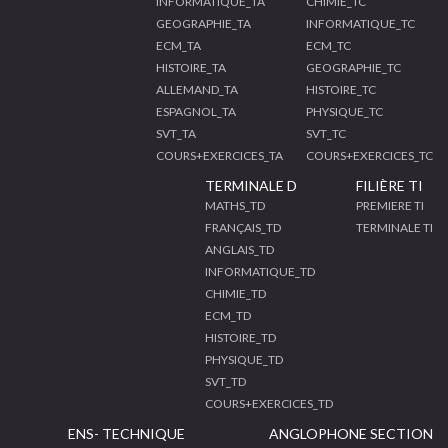
INFORMATIQUE_TA
CHIMIE_TC
GEOGRAPHIE_TA
INFORMATIQUE_TC
ECM_TA
ECM_TC
HISTOIRE_TA
GEOGRAPHIE_TC
ALLEMAND_TA
HISTOIRE_TC
ESPAGNOL_TA
PHYSIQUE_TC
SVT_TA
SVT_TC
COURS+EXERCICES_TA
COURS+EXERCICES_TC
TERMINALE D
FILIÈRE TI
MATHS_TD
PREMIERE TI
FRANÇAIS_TD
TERMINALE TI
ANGLAIS_TD
INFORMATIQUE_TD
CHIMIE_TD
ECM_TD
HISTOIRE_TD
PHYSIQUE_TD
SVT_TD
COURS+EXERCICES_TD
ENS- TECHNIQUE
ANGLOPHONE SECTION