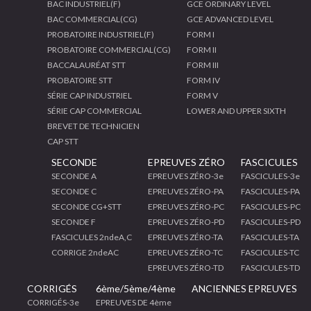
BAC INDUSTRIEL(F)
GCE ORDINARY LEVEL
BAC COMMERCIAL(CG)
GCE ADVANCED LEVEL
PROBATOIRE INDUSTRIEL(F)
FORM I
PROBATOIRE COMMERCIAL(CG)
FORM II
BACCALAURÉAT STT
FORM III
PROBATOIRE STT
FORM IV
SÉRIE CAP INDUSTRIEL
FORM V
SÉRIE CAP COMMERCIAL
LOWER AND UPPER SIXTH
BREVET DE TECHNICIEN
CAP STT
SECONDE
EPREUVES ZÉRO
FASCICULES
SECONDE A
EPREUVES ZÉRO-3e
FASCICULES-3e
SECONDE C
EPREUVES ZÉRO-PA
FASCICULES-PA
SECONDE CG+STT
EPREUVES ZÉRO-PC
FASCICULES-PC
SECONDE F
EPREUVES ZÉRO-PD
FASCICULES-PD
FASCICULES 2ndeA,C
EPREUVES ZÉRO-TA
FASCICULES-TA
CORRIGE 2ndeAC
EPREUVES ZÉRO-TC
FASCICULES-TC
EPREUVES ZÉRO-TD
FASCICULES-TD
CORRIGÉS
6ème/5ème/4ème
ANCIENNES EPREUVES
CORRIGÉS-3e
EPREUVES DE 4ème