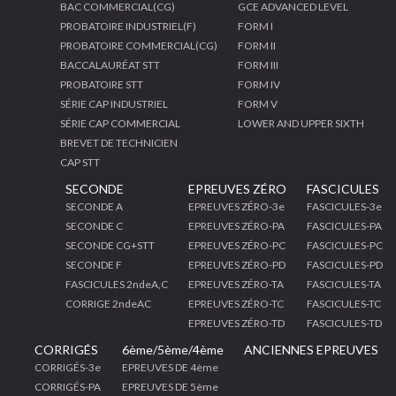
BAC COMMERCIAL(CG)
GCE ADVANCED LEVEL
PROBATOIRE INDUSTRIEL(F)
FORM I
PROBATOIRE COMMERCIAL(CG)
FORM II
BACCALAURÉAT STT
FORM III
PROBATOIRE STT
FORM IV
SÉRIE CAP INDUSTRIEL
FORM V
SÉRIE CAP COMMERCIAL
LOWER AND UPPER SIXTH
BREVET DE TECHNICIEN
CAP STT
SECONDE
EPREUVES ZÉRO
FASCICULES
SECONDE A
EPREUVES ZÉRO-3e
FASCICULES-3e
SECONDE C
EPREUVES ZÉRO-PA
FASCICULES-PA
SECONDE CG+STT
EPREUVES ZÉRO-PC
FASCICULES-PC
SECONDE F
EPREUVES ZÉRO-PD
FASCICULES-PD
FASCICULES 2ndeA,C
EPREUVES ZÉRO-TA
FASCICULES-TA
CORRIGE 2ndeAC
EPREUVES ZÉRO-TC
FASCICULES-TC
EPREUVES ZÉRO-TD
FASCICULES-TD
CORRIGÉS
6ème/5ème/4ème
ANCIENNES EPREUVES
CORRIGÉS-3e
EPREUVES DE 4ème
CORRIGÉS-PA
EPREUVES DE 5ème