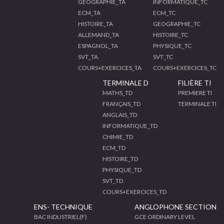
GEOGRAPHIE_TA
INFORMATIQUE_TC
ECM_TA
ECM_TC
HISTOIRE_TA
GEOGRAPHIE_TC
ALLEMAND_TA
HISTOIRE_TC
ESPAGNOL_TA
PHYSIQUE_TC
SVT_TA
SVT_TC
COURS+EXERCICES_TA
COURS+EXERCICES_TC
TERMINALE D
FILIÈRE TI
MATHS_TD
PREMIERE TI
FRANÇAIS_TD
TERMINALE TI
ANGLAIS_TD
INFORMATIQUE_TD
CHIMIE_TD
ECM_TD
HISTOIRE_TD
PHYSIQUE_TD
SVT_TD
COURS+EXERCICES_TD
ENS- TECHNIQUE
ANGLOPHONE SECTION
BAC INDUSTRIEL(F)
GCE ORDINARY LEVEL