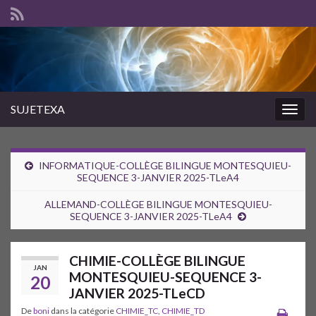
SUJETEXA
Togg
navig
INFORMATIQUE-COLLÈGE BILINGUE MONTESQUIEU-
SEQUENCE 3-JANVIER 2025-TLeA4
ALLEMAND-COLLÈGE BILINGUE MONTESQUIEU-
SEQUENCE 3-JANVIER 2025-TLeA4
CHIMIE-COLLÈGE BILINGUE
JAN
MONTESQUIEU-SEQUENCE 3-
20
JANVIER 2025-TLeCD
De
boni
dans la catégorie
CHIMIE_TC
,
CHIMIE_TD